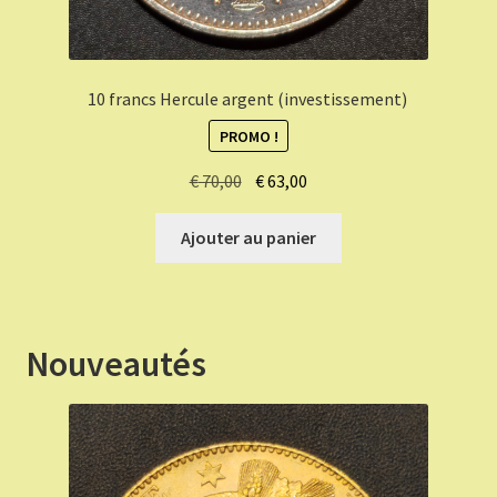
10 francs Hercule argent (investissement)
PROMO !
Le
Le
€
70,00
€
63,00
prix
prix
initial
actuel
Ajouter au panier
était :
est :
€ 70,00.
€ 63,00.
Nouveautés