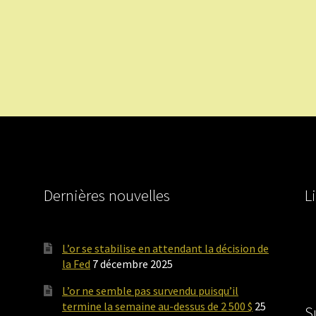
Dernières nouvelles
L
L’or se stabilise en attendant la décision de
la Fed
7 décembre 2025
L’or ne semble pas survendu puisqu’il
termine la semaine au-dessus de 2 500 $
25
S