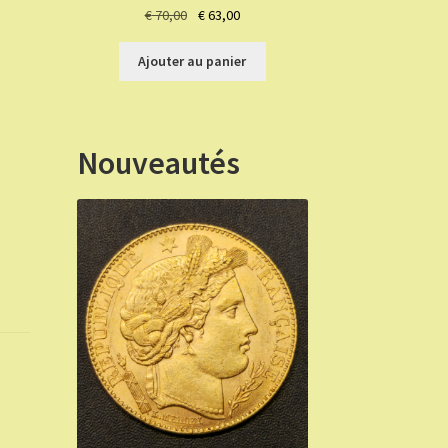
Le
Le
€
70,00
€
63,00
prix
prix
initial
actuel
Ajouter au panier
était :
est :
€ 70,00.
€ 63,00.
Nouveautés