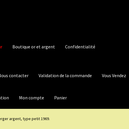
ur
Boutique or et argent
Confidentialité
Nous contacter
Validation de la commande
Vous Vendez
ation
Mon compte
Panier
erger argent, type petit 1969.