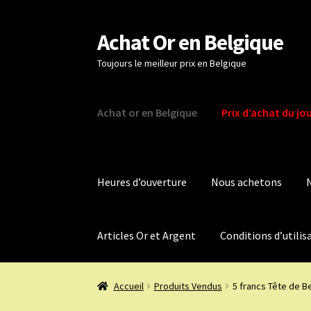
Achat Or en Belgique
Aller
Aller
à
au
Toujours le meilleur prix en Belgique
la
contenu
navigation
Achat or en Belgique
Prix d’achat du jo
Heures d’ouverture
Nous achetons
Articles Or et Argent
Conditions d’utilis
Accueil
Produits Vendus
5 francs Tête de B