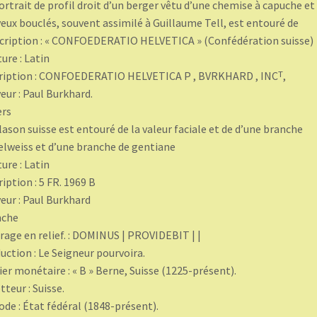
ortrait de profil droit d’un berger vêtu d’une chemise à capuche et
eux bouclés, souvent assimilé à Guillaume Tell, est entouré de
scription : « CONFOEDERATIO HELVETICA » (Confédération suisse)
ture : Latin
ription : CONFOEDERATIO HELVETICA P , BVRKHARD , INCᵀ,
eur : Paul Burkhard.
ers
lason suisse est entouré de la valeur faciale et de d’une branche
elweiss et d’une branche de gentiane
ture : Latin
ription : 5 FR. 1969 B
eur : Paul Burkhard
nche
rage en relief. : DOMINUS | PROVIDEBIT | |
uction : Le Seigneur pourvoira.
ier monétaire : « B » Berne, Suisse (1225-présent).
teur : Suisse.
ode : État fédéral (1848-présent).