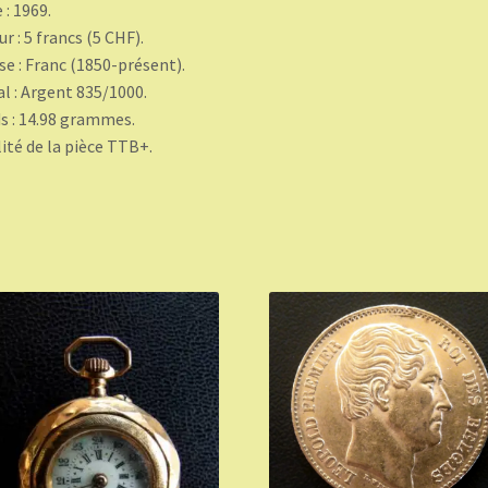
 : 1969.
ur : 5 francs (5 CHF).
se : Franc (1850-présent).
l : Argent 835/1000.
s : 14.98 grammes.
ité de la pièce TTB+.