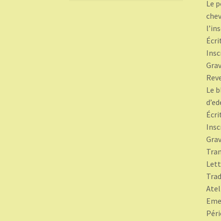
Le p
chev
l’in
Écri
Insc
Grav
Rev
Le b
d’ed
Écri
Insc
Grav
Tra
Lett
Trad
Atel
Emet
Péri