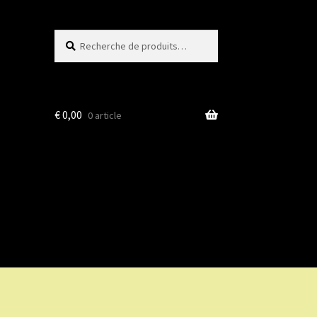
Recherche
Recherche
pour :
€
0,00
0 article