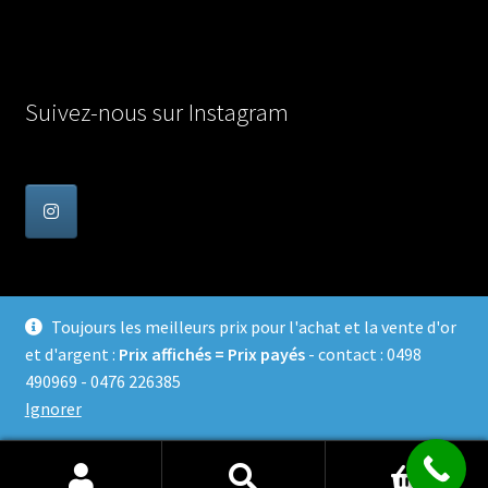
Suivez-nous sur Instagram
Toujours les meilleurs prix pour l'achat et la vente d'or
et d'argent :
Prix affichés = Prix payés
- contact : 0498
© Achat Or en Belgique 2026
490969 - 0476 226385
Confidentialité
Built with WooCommerce
.
Ignorer
0