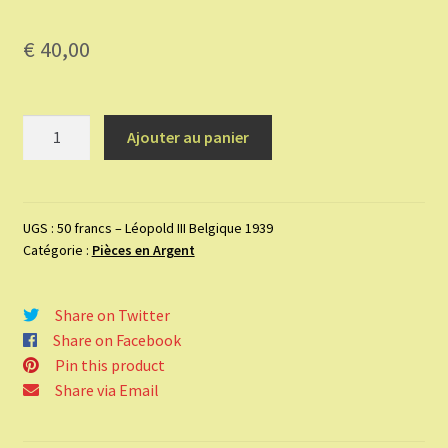
€
40,00
quantité
Ajouter au panier
de
Pièce
en
argent
UGS :
50 francs – Léopold III Belgique 1939
Catégorie :
Pièces en Argent
50
francs
–
Share on Twitter
Léopold
Share on Facebook
III
Pin this product
Belgique
Share via Email
1939.