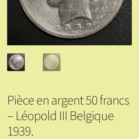
Validation de la commande
Vous Vendez
Articles Or et Argent
Conditions d’utilisation
Mon compte
Panier
Pièce en argent 50 francs
– Léopold III Belgique
1939.