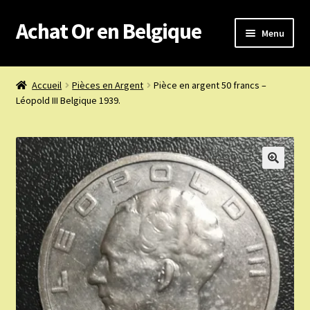
Achat Or en Belgique
Aller
Aller
Menu
à
au
la
contenu
Achat or en Belgique
navigation
Accueil
Pièces en Argent
Pièce en argent 50 francs –
Léopold III Belgique 1939.
Prix d’achat du jour
Boutique or et argent
Confidentialité
Heures d’ouverture
Nous achetons
Nous contacter