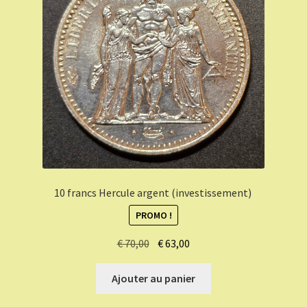
10 francs Hercule argent (investissement)
PROMO !
Le
Le
€
70,00
€
63,00
prix
prix
initial
actuel
Ajouter au panier
était :
est :