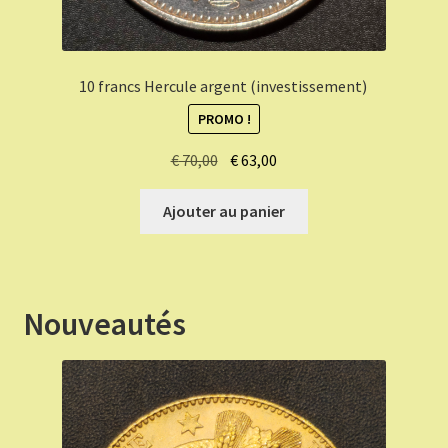
10 francs Hercule argent (investissement)
PROMO !
Le
Le
€
70,00
€
63,00
prix
prix
initial
actuel
Ajouter au panier
était :
est :
€ 70,00.
€ 63,00.
Nouveautés