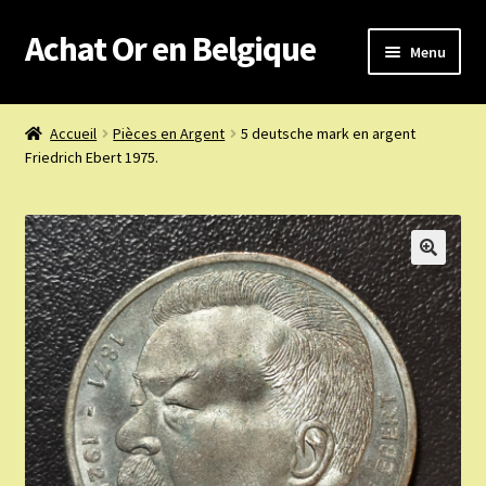
Achat Or en Belgique
Aller
Aller
Menu
à
au
la
contenu
Achat or en Belgique
navigation
Accueil
Pièces en Argent
5 deutsche mark en argent
Friedrich Ebert 1975.
Prix d’achat du jour
Boutique or et argent
Confidentialité
Heures d’ouverture
Nous achetons
Nous contacter