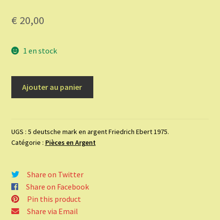
€
20,00
1 en stock
quantité
Ajouter au panier
de
5
deutsche
mark
UGS :
5 deutsche mark en argent Friedrich Ebert 1975.
Catégorie :
Pièces en Argent
en
argent
Friedrich
Share on Twitter
Ebert
Share on Facebook
1975.
Pin this product
Share via Email