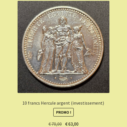
10 francs Hercule argent (investissement)
PROMO !
Le
Le
€
70,00
€
63,00