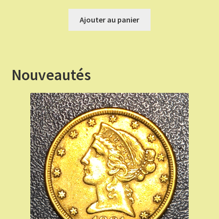
prix
prix
initial
actuel
Ajouter au panier
était :
est :
€ 70,00.
€ 63,00.
Nouveautés