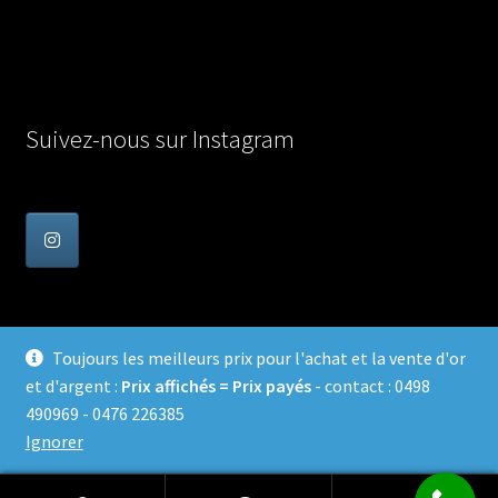
Suivez-nous sur Instagram
Toujours les meilleurs prix pour l'achat et la vente d'or
et d'argent :
Prix affichés = Prix payés
- contact : 0498
© Achat Or en Belgique 2026
490969 - 0476 226385
Confidentialité
Built with WooCommerce
.
Ignorer