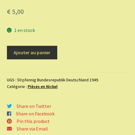
€
5,00
1 en stock
quantité
Ajouter au panier
de
50
pfennig
Bundesrepublik
UGS :
50 pfennig Bundesrepublik Deutschland 1949.
Catégorie :
Pièces en Nickel
Deutschland
1949.
Share on Twitter
Share on Facebook
Pin this product
Share via Email