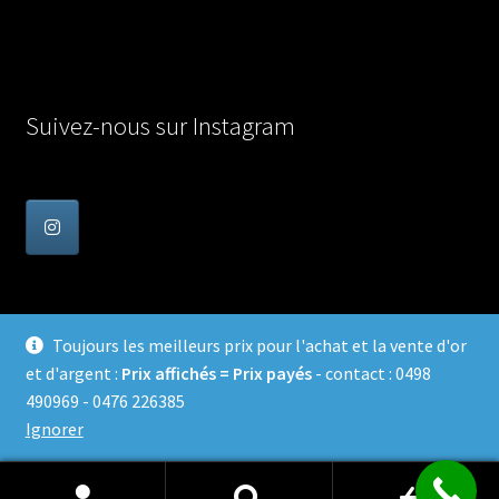
Suivez-nous sur Instagram
Toujours les meilleurs prix pour l'achat et la vente d'or
et d'argent :
Prix affichés = Prix payés
- contact : 0498
© Achat Or en Belgique 2026
490969 - 0476 226385
Confidentialité
Built with WooCommerce
.
Ignorer
0