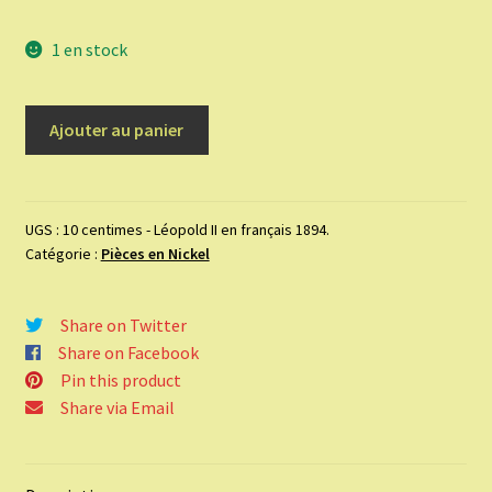
1 en stock
quantité
Ajouter au panier
de
10
centimes
-
UGS :
10 centimes - Léopold II en français 1894.
Catégorie :
Pièces en Nickel
Léopold
II
en
Share on Twitter
français
Share on Facebook
1894.
Pin this product
Share via Email