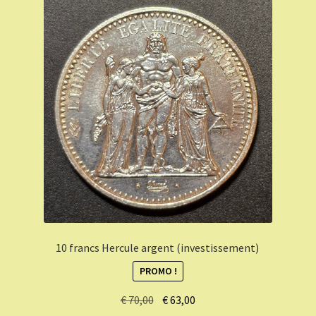
10 francs Hercule argent (investissement)
PROMO !
Le
Le
€
70,00
€
63,00