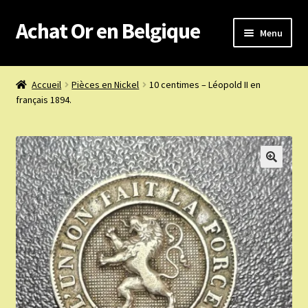
Achat Or en Belgique
Aller
Aller
Menu
à
au
la
contenu
Achat or en Belgique
navigation
Accueil
Pièces en Nickel
10 centimes – Léopold II en
français 1894.
Prix d’achat du jour
Boutique or et argent
Confidentialité
Heures d’ouverture
Nous achetons
Nous contacter