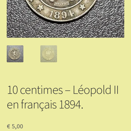
Validation de la commande
Vous Vendez
Articles Or et Argent
Conditions d’utilisation
Mon compte
10 centimes – Léopold II
Panier
en français 1894.
€
5,00