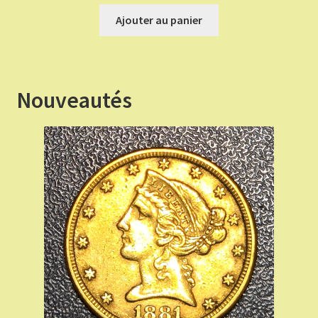
prix
prix
initial
actuel
Ajouter au panier
était :
est :
€ 70,00.
€ 63,00.
Nouveautés