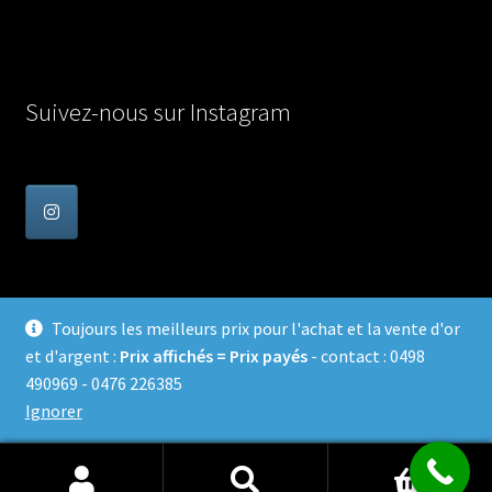
Suivez-nous sur Instagram
Toujours les meilleurs prix pour l'achat et la vente d'or
et d'argent :
Prix affichés = Prix payés
- contact : 0498
© Achat Or en Belgique 2026
490969 - 0476 226385
Confidentialité
Built with WooCommerce
.
Ignorer
0