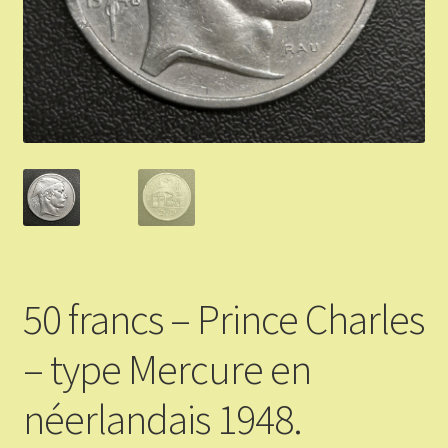
Validation de la commande
Vous Vendez
Articles Or et Argent
Conditions d’utilisation
Mon compte
50 francs – Prince Charles
Panier
– type Mercure en
néerlandais 1948.