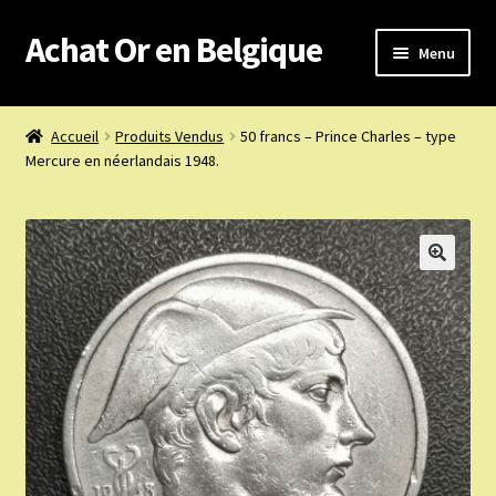
Achat Or en Belgique
Aller
Aller
Menu
à
au
la
contenu
Achat or en Belgique
navigation
Accueil
Produits Vendus
50 francs – Prince Charles – type
Mercure en néerlandais 1948.
Prix d’achat du jour
Boutique or et argent
Confidentialité
Heures d’ouverture
Nous achetons
Nous contacter