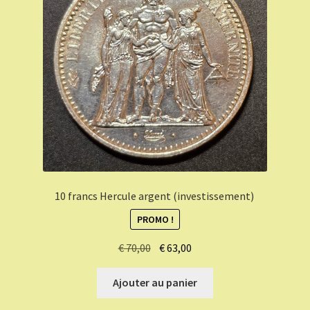
10 francs Hercule argent (investissement)
PROMO !
Le
Le
€
70,00
€
63,00
prix
prix
initial
actuel
Ajouter au panier
était :
est :