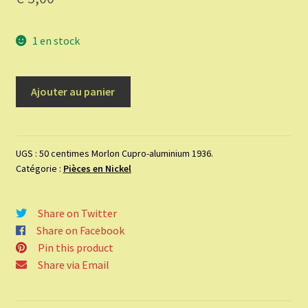
1 en stock
quantité
Ajouter au panier
de
50
centimes
Morlon
UGS :
50 centimes Morlon Cupro-aluminium 1936.
Catégorie :
Pièces en Nickel
Cupro-
aluminium
1936.
Share on Twitter
Share on Facebook
Pin this product
Share via Email