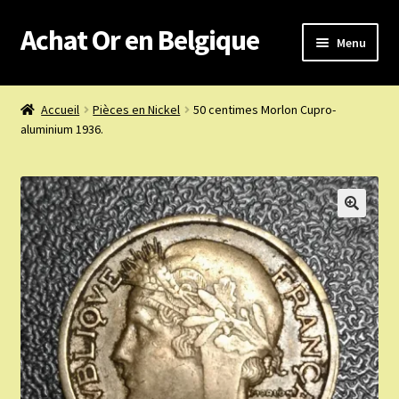
Achat Or en Belgique
Aller
Aller
Menu
à
au
la
contenu
Achat or en Belgique
navigation
Accueil
Pièces en Nickel
50 centimes Morlon Cupro-
aluminium 1936.
Prix d’achat du jour
Boutique or et argent
Confidentialité
Heures d’ouverture
Nous achetons
Nous contacter