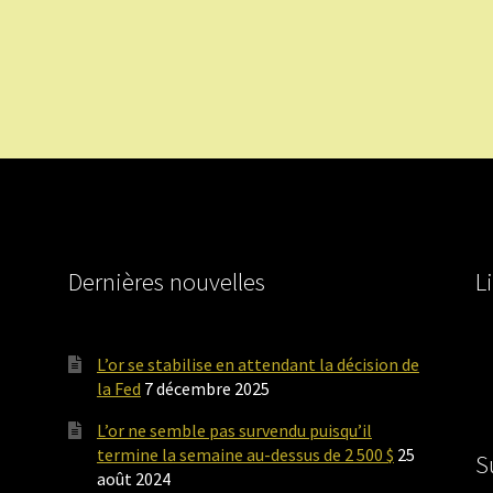
Dernières nouvelles
L
L’or se stabilise en attendant la décision de
la Fed
7 décembre 2025
L’or ne semble pas survendu puisqu’il
termine la semaine au-dessus de 2 500 $
25
S
août 2024