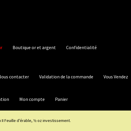
ur
Boutique or et argent
Confidentialité
Nous contacter
Validation de la commande
Vous Vendez
ation
Mon compte
Panier
h II Feuille d’érable, ½ oz investissement.