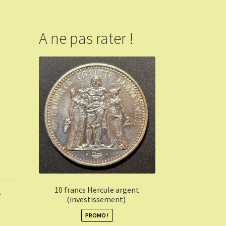
A ne pas rater !
10 francs Hercule argent
.
(investissement)
PROMO !