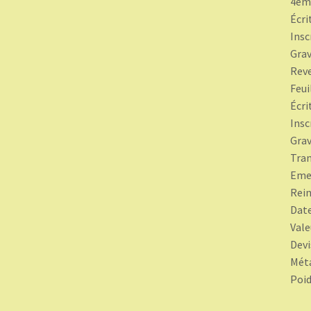
4ème
Écrit
Insc
Grav
Rev
Feui
Écrit
Insc
Grav
Tran
Emet
Rein
Date
Vale
Devi
Méta
Poid