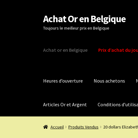
Achat Or en Belgique
Aller
Aller
à
au
Toujours le meilleur prix en Belgique
la
contenu
navigation
Achat or en Belgique
Prix d’achat du jo
Heures d’ouverture
Nous achetons
Articles Or et Argent
Conditions d’utilis
Accueil
Produits Vendus
20 dollars Elizabet