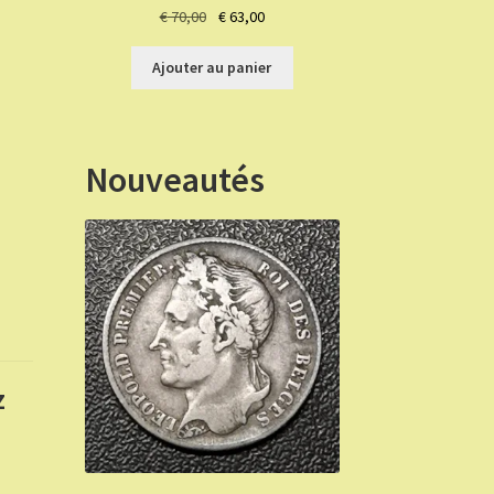
Le
Le
€
70,00
€
63,00
prix
prix
initial
actuel
Ajouter au panier
était :
est :
€ 70,00.
€ 63,00.
Nouveautés
z