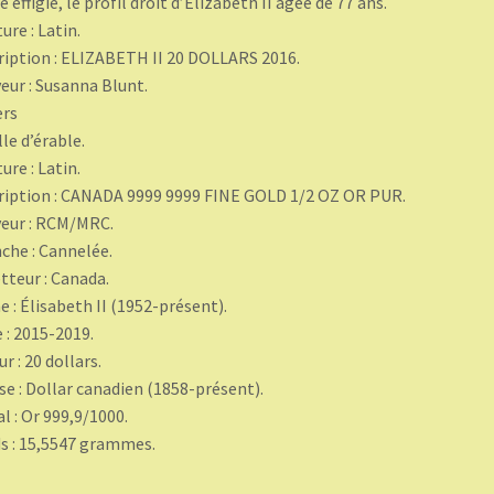
 effigie, le profil droit d’Elizabeth II âgée de 77 ans.
ure : Latin.
ription : ELIZABETH II 20 DOLLARS 2016.
eur : Susanna Blunt.
ers
lle d’érable.
ure : Latin.
ription : CANADA 9999 9999 FINE GOLD 1/2 OZ OR PUR.
eur : RCM/MRC.
che : Cannelée.
teur : Canada.
e : Élisabeth II (1952-présent).
 : 2015-2019.
ur : 20 dollars.
se : Dollar canadien (1858-présent).
l : Or 999,9/1000.
s : 15,5547 grammes.