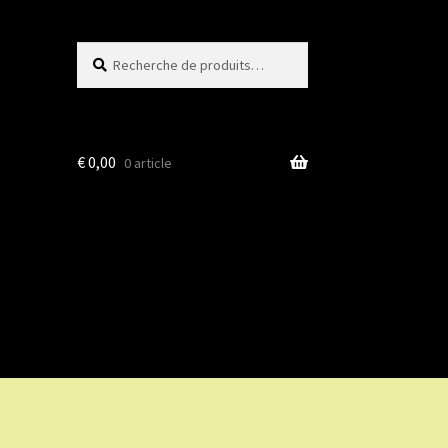
Recherche
Recherche
pour :
€
0,00
0 article