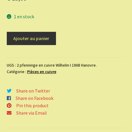
1 en stock
quantité
Ajouter au panier
de
2
pfenninge
en
UGS :
2 pfenninge en cuivre Wilhelm I 1868 Hanovre.
Catégorie :
Pièces en cuivre
cuivre
Wilhelm
I
Share on Twitter
1868
Share on Facebook
Hanovre.
Pin this product
Share via Email