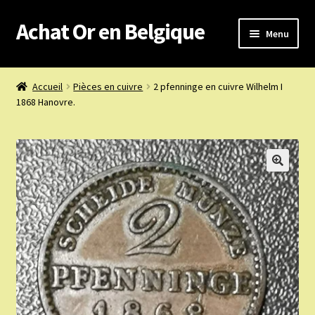
Achat Or en Belgique
Aller
Aller
Menu
à
au
la
contenu
Achat or en Belgique
navigation
Accueil
Pièces en cuivre
2 pfenninge en cuivre Wilhelm I
1868 Hanovre.
Prix d’achat du jour
Boutique or et argent
Confidentialité
Heures d’ouverture
Nous achetons
Nous contacter