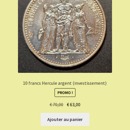
10 francs Hercule argent (investissement)
PROMO !
Le
Le
€
70,00
€
63,00
prix
prix
initial
actuel
Ajouter au panier
était :
est :