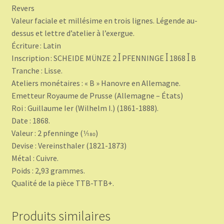
Revers
Valeur faciale et millésime en trois lignes. Légende au-
dessus et lettre d’atelier à l’exergue.
Écriture : Latin
Inscription : SCHEIDE MÜNZE 2 ꟾ PFENNINGE ꟾ 1868 ꟾ B
Tranche : Lisse.
Ateliers monétaires : « B » Hanovre en Allemagne.
Emetteur Royaume de Prusse (Allemagne – États)
Roi : Guillaume Ier (Wilhelm I.) (1861-1888).
Date : 1868.
Valeur : 2 pfenninge (1⁄180)
Devise : Vereinsthaler (1821-1873)
Métal : Cuivre.
Poids : 2,93 grammes.
Qualité de la pièce TTB-TTB+.
Produits similaires