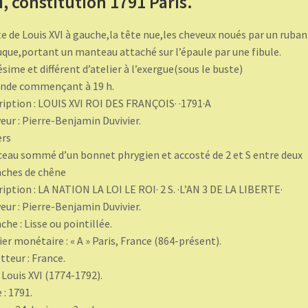
I, constitution 1791 Paris.
e de Louis XVI à gauche,la tête nue,les cheveux noués par un ruban
uque,portant un manteau attaché sur l’épaule par une fibule.
ésime et différent d’atelier à l’exergue(sous le buste)
nde commençant à 19 h.
ription : LOUIS XVI ROI DES FRANÇOIS· ·1791·A
eur : Pierre-Benjamin Duvivier.
ers
ceau sommé d’un bonnet phrygien et accosté de 2 et S entre deux
ches de chêne
ription : LA NATION LA LOI LE ROI· 2 S. ·L’AN 3 DE LA LIBERTE·
eur : Pierre-Benjamin Duvivier.
che : Lisse ou pointillée.
ier monétaire : « A » Paris, France (864-présent).
teur : France.
: Louis XVI (1774-1792).
 : 1791.