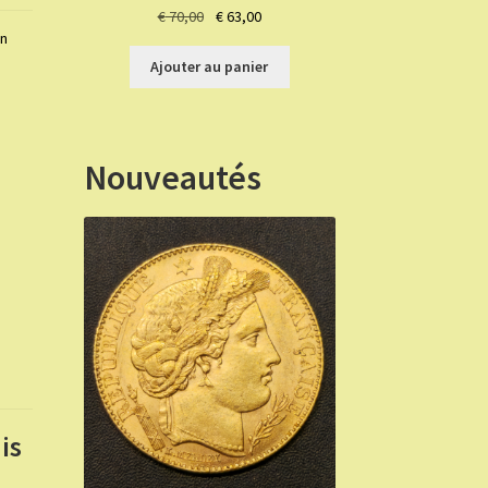
Le
Le
€
70,00
€
63,00
on
prix
prix
initial
actuel
Ajouter au panier
était :
est :
€ 70,00.
€ 63,00.
Nouveautés
is