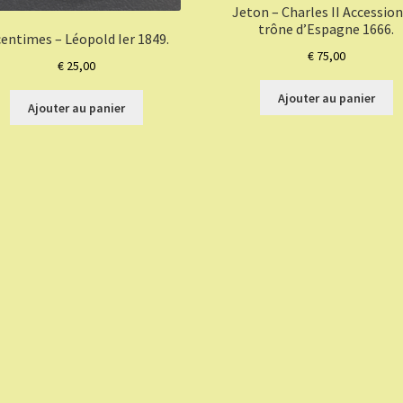
Jeton – Charles II Accession
trône d’Espagne 1666.
centimes – Léopold Ier 1849.
€
75,00
€
25,00
Ajouter au panier
Ajouter au panier