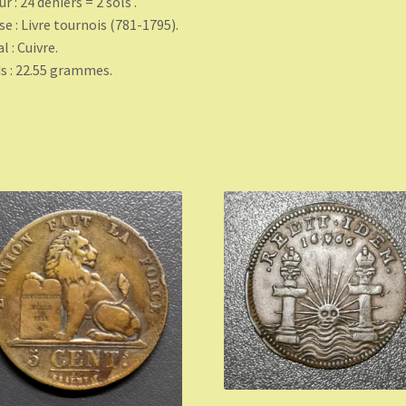
r : 24 deniers = 2 sols .
se : Livre tournois (781-1795).
l : Cuivre.
s : 22.55 grammes.