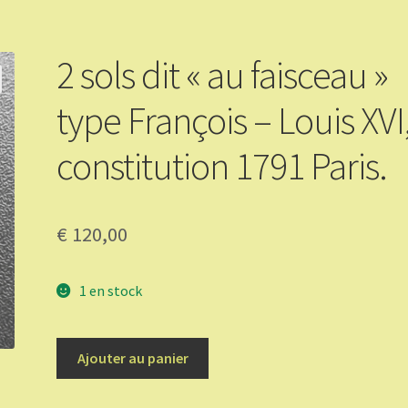
2 sols dit « au faisceau »
type François – Louis XVI
constitution 1791 Paris.
€
120,00
1 en stock
quantité
Ajouter au panier
de
2