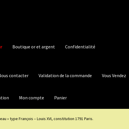
ur
Boutique or et argent
Confidentialité
Nous contacter
Validation de la commande
Vous Vendez
ation
Mon compte
Panier
ceau » type François – Louis XVI, constitution 1791 Paris.