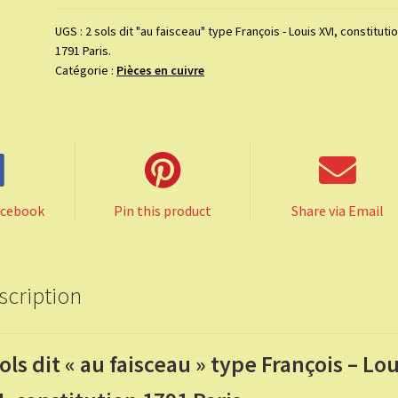
sols
dit
UGS :
2 sols dit "au faisceau" type François - Louis XVI, constituti
1791 Paris.
"au
Catégorie :
Pièces en cuivre
faisceau"
type
François
-
Louis
XVI,
constitution
acebook
Pin this product
Share via Email
1791
Paris.
scription
sols dit « au faisceau » type François – Lou