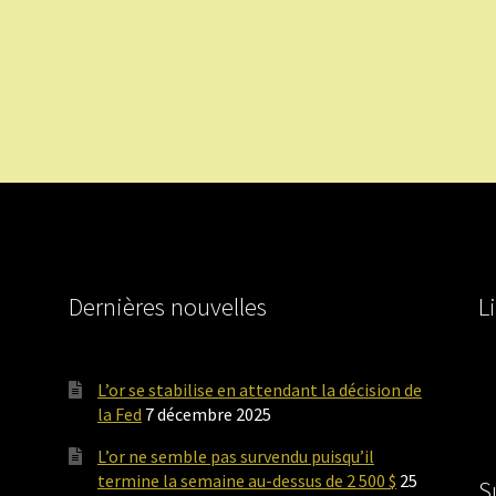
Dernières nouvelles
L
L’or se stabilise en attendant la décision de
la Fed
7 décembre 2025
L’or ne semble pas survendu puisqu’il
termine la semaine au-dessus de 2 500 $
25
S