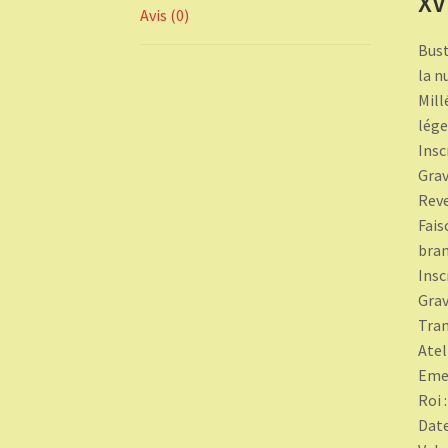
XV
Avis (0)
Bust
la n
Mill
lége
Insc
Grav
Rev
Fais
bran
Insc
Grav
Tran
Atel
Emet
Roi 
Date