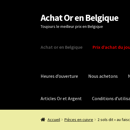
Achat Or en Belgique
Aller
Aller
à
au
Toujours le meilleur prix en Belgique
la
contenu
navigation
Achat or en Belgique
Prix d’achat du jo
Heures d’ouverture
Nous achetons
Articles Or et Argent
Conditions d’utilis
Accueil
Pièces en cuivre
2 sols dit « au fais