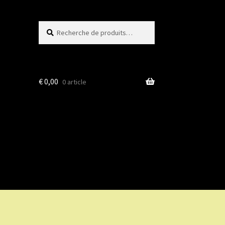
Recherche
Recherche
pour :
€
0,00
0 article