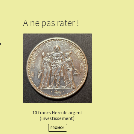
A ne pas rater !
,
10 francs Hercule argent
(investissement)
PROMO !