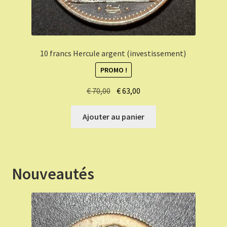
10 francs Hercule argent (investissement)
PROMO !
Le
Le
€
70,00
€
63,00
prix
prix
initial
actuel
Ajouter au panier
était :
est :
€ 70,00.
€ 63,00.
Nouveautés