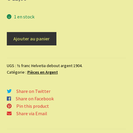
1 en stock
quantité
Ajouter au panier
de
½
franc
Helvetia
UGS :
½ franc Helvetia debout argent 1904.
Catégorie :
Pièces en Argent
debout
argent
1904.
Share on Twitter
Share on Facebook
Pin this product
Share via Email