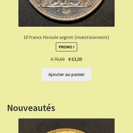
10 francs Hercule argent (investissement)
PROMO !
Le
Le
€
70,00
€
63,00
prix
prix
initial
actuel
Ajouter au panier
était :
est :
€ 70,00.
€ 63,00.
Nouveautés