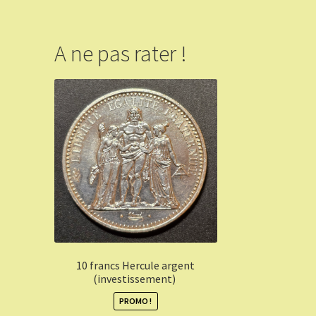
A ne pas rater !
10 francs Hercule argent
(investissement)
PROMO !