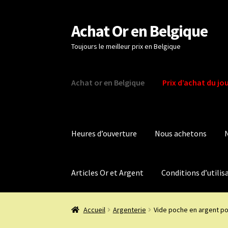
Achat Or en Belgique
Aller
Aller
à
au
Toujours le meilleur prix en Belgique
la
contenu
navigation
Achat or en Belgique
Prix d’achat du jo
Heures d’ouverture
Nous achetons
Articles Or et Argent
Conditions d’utilis
Accueil
Argenterie
Vide poche en argent po