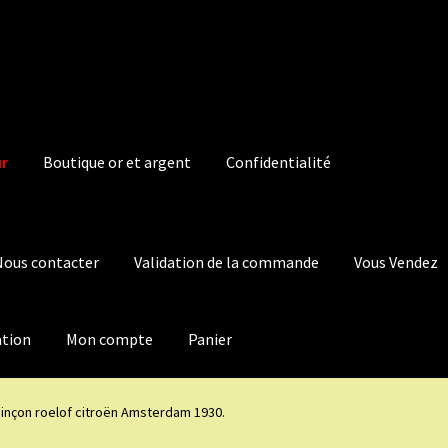
ur
Boutique or et argent
Confidentialité
Nous contacter
Validation de la commande
Vous Vendez
ation
Mon compte
Panier
inçon roelof citroën Amsterdam 1930.