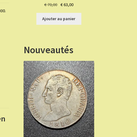
Le
Le
€
70,00
€
63,00
930.
prix
prix
initial
actuel
Ajouter au panier
était :
est :
€ 70,00.
€ 63,00.
Nouveautés
ën