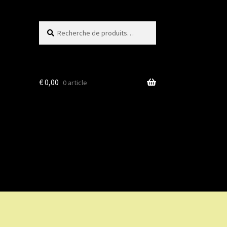
Recherche
Recherche
pour :
€
0,00
0 article