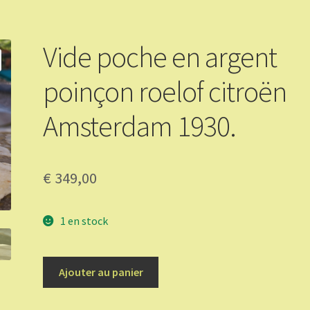
Vide poche en argent
poinçon roelof citroën
Amsterdam 1930.
€
349,00
1 en stock
quantité
Ajouter au panier
de
Vide