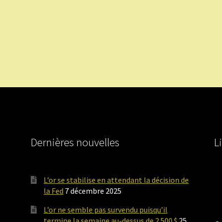
Dernières nouvelles
L
L’or se stabilise en attendant la décision de
la Fed
7 décembre 2025
L’or ne semble pas survendu puisqu’il
termine la semaine au-dessus de 2 500 $
25