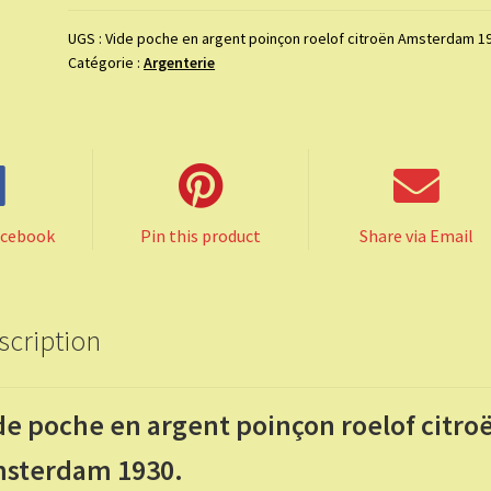
poche
en
UGS :
Vide poche en argent poinçon roelof citroën Amsterdam 1
Catégorie :
Argenterie
argent
poinçon
roelof
citroën
Amsterdam
1930.
acebook
Pin this product
Share via Email
scription
de poche en argent poinçon roelof citro
sterdam 1930.