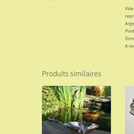
Vide
repr
Arge
Poid
Dime
A no
Produits similaires