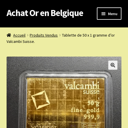
Achat Or en Belgique
Aller
Aller
Menu
à
au
la
contenu
Achat or en Belgique
navigation
Accueil
Produits Vendus
Tablette de 50 x 1 gramme d’or
Valcambi Suisse.
Prix d’achat du jour
Boutique or et argent
Confidentialité
Heures d’ouverture
Nous achetons
Nous contacter