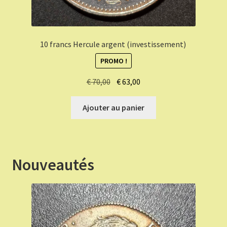
10 francs Hercule argent (investissement)
PROMO !
Le
Le
€
70,00
€
63,00
prix
prix
initial
actuel
Ajouter au panier
était :
est :
€ 70,00.
€ 63,00.
Nouveautés