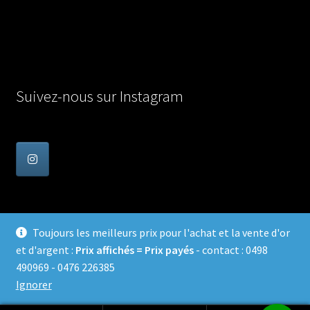
Suivez-nous sur Instagram
Toujours les meilleurs prix pour l'achat et la vente d'or
et d'argent :
Prix affichés = Prix payés
- contact : 0498
© Achat Or en Belgique 2026
490969 - 0476 226385
Confidentialité
Built with WooCommerce
.
Ignorer