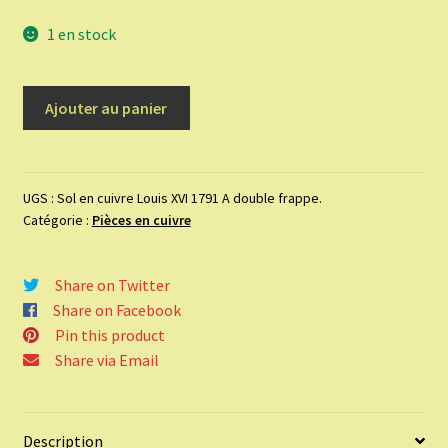
1 en stock
quantité
Ajouter au panier
de
Sol
en
cuivre
UGS :
Sol en cuivre Louis XVI 1791 A double frappe.
Catégorie :
Pièces en cuivre
Louis
XVI
1791
Share on Twitter
A
Share on Facebook
double
Pin this product
frappe.
Share via Email
Description