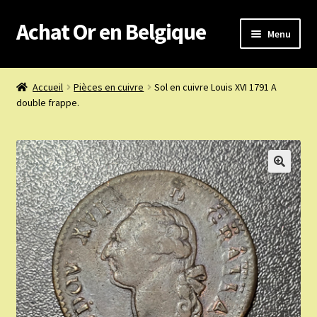
Achat Or en Belgique
Aller
Aller
Menu
à
au
la
contenu
Achat or en Belgique
navigation
Accueil
Pièces en cuivre
Sol en cuivre Louis XVI 1791 A
double frappe.
Prix d’achat du jour
Boutique or et argent
Confidentialité
Heures d’ouverture
Nous achetons
Nous contacter