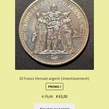
10 francs Hercule argent (investissement)
PROMO !
Le
Le
€
70,00
€
63,00
prix
prix
initial
actuel
Ajouter au panier