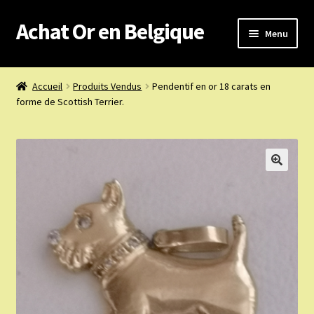
Achat Or en Belgique
Aller
Aller
Menu
à
au
la
contenu
Achat or en Belgique
navigation
Accueil
Produits Vendus
Pendentif en or 18 carats en
forme de Scottish Terrier.
Prix d’achat du jour
Boutique or et argent
Confidentialité
Heures d’ouverture
Nous achetons
Nous contacter