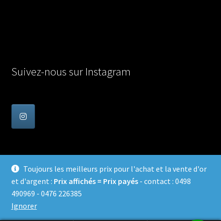
Suivez-nous sur Instagram
Toujours les meilleurs prix pour l'achat et la vente d'or
et d'argent :
Prix affichés = Prix payés
- contact : 0498
© Achat Or en Belgique 2026
490969 - 0476 226385
Confidentialité
Built with WooCommerce
.
Ignorer