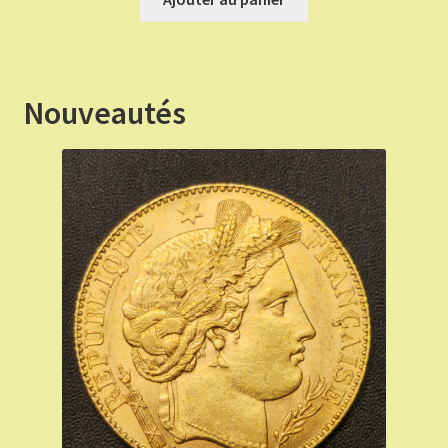
était :
est :
€ 70,00.
€ 63,00.
Nouveautés