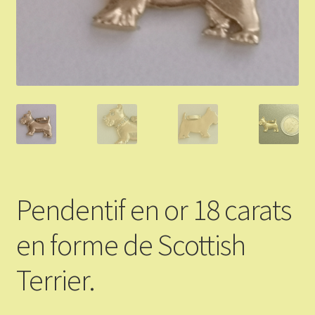
Validation de la commande
Vous Vendez
Articles Or et Argent
Conditions d’utilisation
Mon compte
Pendentif en or 18 carats
Panier
en forme de Scottish
Terrier.