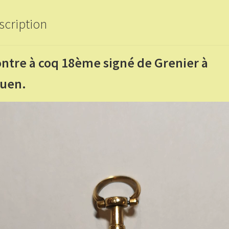
scription
ntre à coq 18ème signé de Grenier à
uen.
eur
o