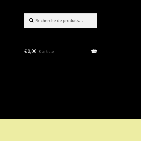
Recherche
Recherche
pour :
€
0,00
0 article