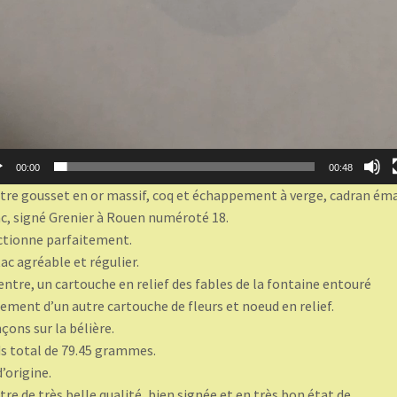
00:00
00:48
re gousset en or massif, coq et échappement à verge, cadran éma
c, signé Grenier à Rouen numéroté 18.
tionne parfaitement.
tac agréable et régulier.
entre, un cartouche en relief des fables de la fontaine entouré
ement d’un autre cartouche de fleurs et noeud en relief.
çons sur la bélière.
s total de 79.45 grammes.
d’origine.
re de très belle qualité, bien signée et en très bon état de