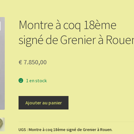
Montre à coq 18ème
signé de Grenier à Roue
€
7.850,00
1 en stock
quantité
Ajouter au panier
de
Montre
à
coq
UGS :
Montre à coq 18ème signé de Grenier à Rouen.