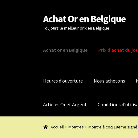
Achat Or en Belgique
Aller
Aller
à
au
Toujours le meilleur prix en Belgique
la
contenu
navigation
Achat or en Belgique
Prix d’achat du jo
Heures d’ouverture
Nous achetons
Articles Or et Argent
Conditions d’utilis
Accueil
Montres
Montre à coq 18ème signé 