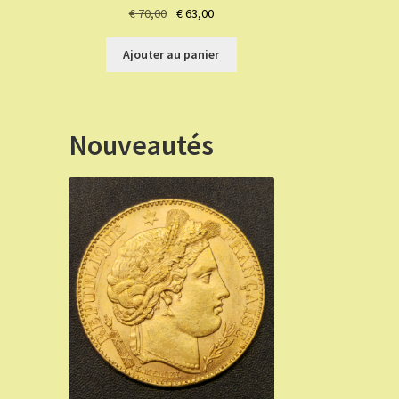
Le
Le
€
70,00
€
63,00
prix
prix
initial
actuel
Ajouter au panier
était :
est :
€ 70,00.
€ 63,00.
Nouveautés