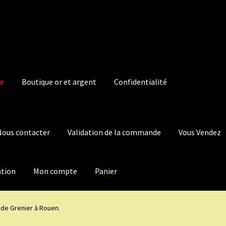
ur
Boutique or et argent
Confidentialité
Nous contacter
Validation de la commande
Vous Vendez
ation
Mon compte
Panier
de Grenier à Rouen.