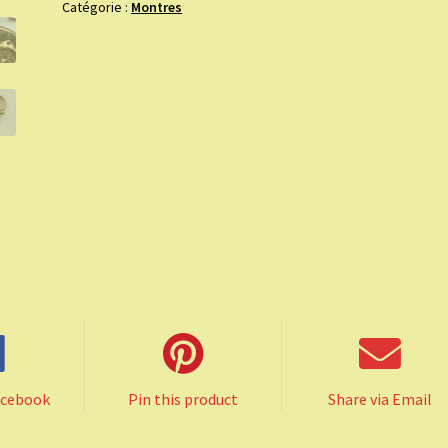
Catégorie :
Montres
18ème
signé
de
Grenier
à
Rouen.
acebook
Pin this product
Share via Email