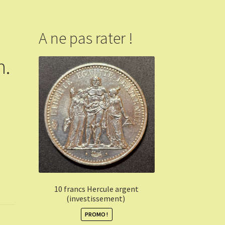
A ne pas rater !
n.
10 francs Hercule argent
(investissement)
PROMO !