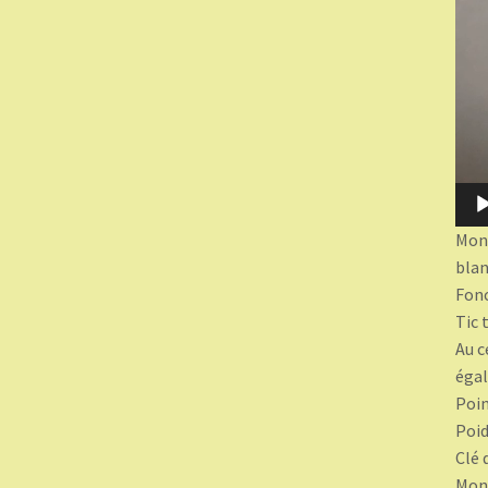
Mont
blan
Fonc
Tic 
Au c
égal
Poin
Poid
Clé 
Mont