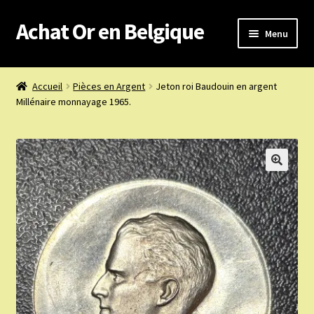
Achat Or en Belgique
Aller
Aller
Menu
à
au
la
contenu
Achat or en Belgique
navigation
Accueil
Pièces en Argent
Jeton roi Baudouin en argent
Millénaire monnayage 1965.
Prix d’achat du jour
Boutique or et argent
Confidentialité
Heures d’ouverture
Nous achetons
Nous contacter