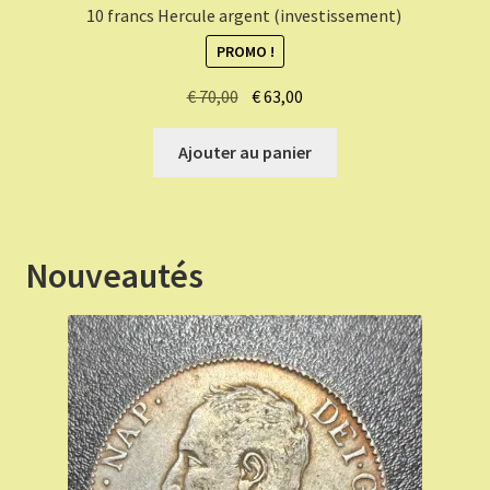
10 francs Hercule argent (investissement)
PROMO !
Le
Le
€
70,00
€
63,00
prix
prix
initial
actuel
Ajouter au panier
était :
est :
€ 70,00.
€ 63,00.
Nouveautés