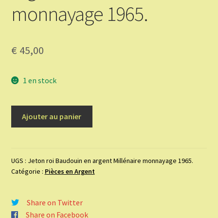
monnayage 1965.
€
45,00
1 en stock
quantité
Ajouter au panier
de
Jeton
roi
Baudouin
UGS :
Jeton roi Baudouin en argent Millénaire monnayage 1965.
Catégorie :
Pièces en Argent
en
argent
Millénaire
Share on Twitter
monnayage
Share on Facebook