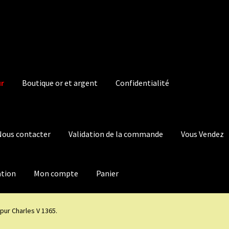
ur
Boutique or et argent
Confidentialité
Nous contacter
Validation de la commande
Vous Vendez
ation
Mon compte
Panier
 pur Charles V 1365.