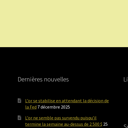
Dernières nouvelles
L
L’or se stabilise en attendant la décision de
la Fed
7 décembre 2025
L’or ne semble pas survendu puisqu’il
termine la semaine au-dessus de 2 500 $
25
S