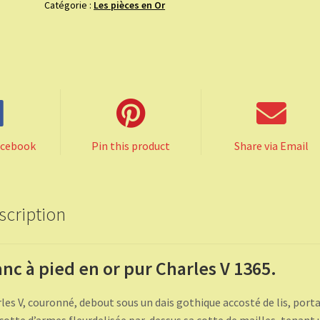
Catégorie :
Les pièces en Or
en
or
pur
Charles
V
1365.
acebook
Pin this product
Share via Email
scription
anc à pied en or pur Charles V 1365.
les V, couronné, debout sous un dais gothique accosté de lis, port