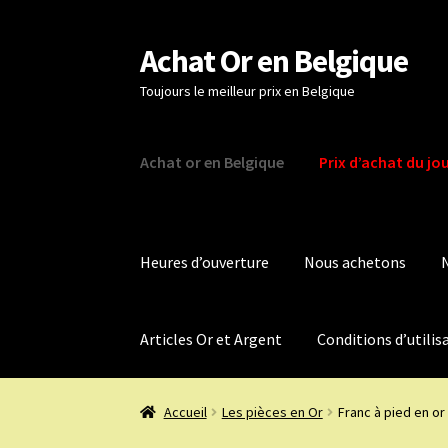
Achat Or en Belgique
Aller
Aller
à
au
Toujours le meilleur prix en Belgique
la
contenu
navigation
Achat or en Belgique
Prix d’achat du jo
Heures d’ouverture
Nous achetons
Articles Or et Argent
Conditions d’utilis
Accueil
Les pièces en Or
Franc à pied en or