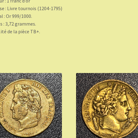
ur : 1 franc d’or
se : Livre tournois (1204-1795)
l : Or 999/1000.
s : 3,72 grammes.
ité de la pièce TB+.