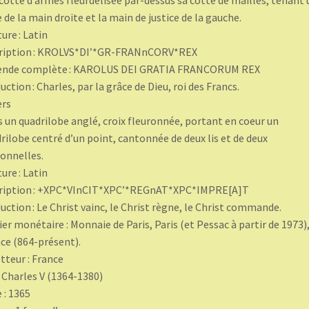
cotte d’armes fleurdelisée par-dessus sa cotte de mailles, tenant
 de la main droite et la main de justice de la gauche.
ture : Latin
cription : KROLVS*DI’*GR-FRANnCORV*REX
ende complète : KAROLUS DEI GRATIA FRANCORUM REX
uction : Charles, par la grâce de Dieu, roi des Francs.
ers
 un quadrilobe anglé, croix fleuronnée, portant en coeur un
rilobe centré d’un point, cantonnée de deux lis et de deux
onnelles.
ture : Latin
cription : +XPC*VInCIT*XPC’*REGnAT*XPC*IMPRE[A]T
uction : Le Christ vainc, le Christ règne, le Christ commande.
ier monétaire : Monnaie de Paris, Paris (et Pessac à partir de 1973)
ce (864-présent).
teur : France
: Charles V (1364-1380)
 : 1365