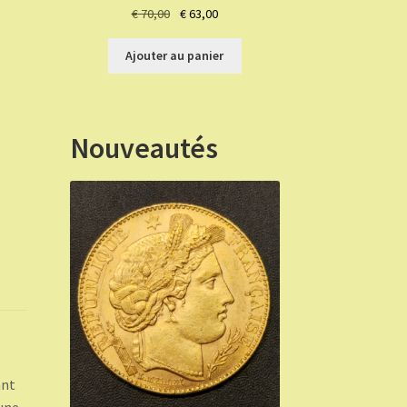
Le
Le
€
70,00
€
63,00
prix
prix
initial
actuel
Ajouter au panier
était :
est :
€ 70,00.
€ 63,00.
Nouveautés
ant