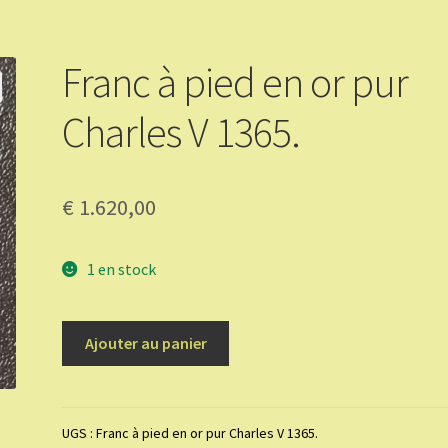
Franc à pied en or pur
Charles V 1365.
€
1.620,00
1 en stock
quantité
Ajouter au panier
de
Franc
à
pied
UGS :
Franc à pied en or pur Charles V 1365.