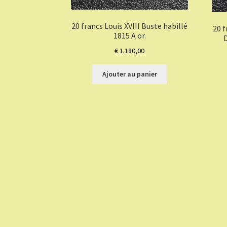
20 francs Louis XVIII Buste habillé
20 f
1815 A or.
D
€
1.180,00
Ajouter au panier