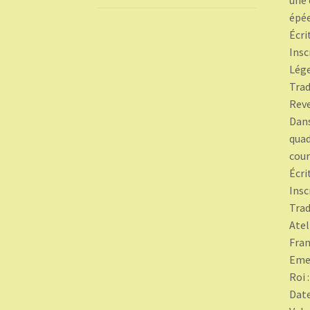
une 
épée
Écri
Ins
Lég
Trad
Rev
Dans
quad
cour
Écri
Ins
Trad
Atel
Fran
Emet
Roi 
Date