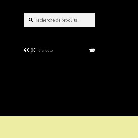
Recherche
Recherche
pour :
€
0,00
0 article