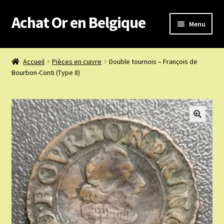
Achat Or en Belgique
Aller
Aller
Menu
à
au
la
contenu
Achat or en Belgique
navigation
Accueil
Pièces en cuivre
Double tournois – François de
Bourbon-Conti (Type 8)
Prix d’achat du jour
Boutique or et argent
Confidentialité
Heures d’ouverture
Nous achetons
Nous contacter