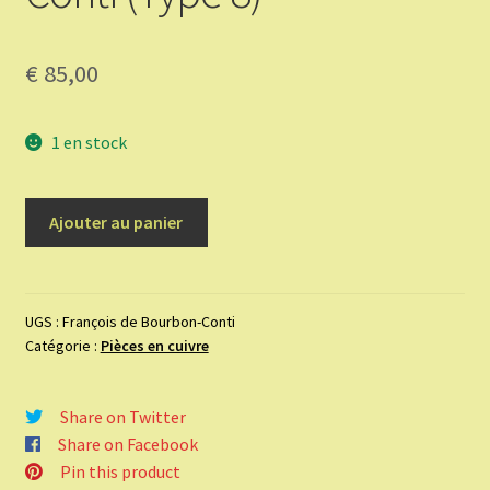
€
85,00
1 en stock
quantité
Ajouter au panier
de
Double
tournois
-
UGS :
François de Bourbon-Conti
Catégorie :
Pièces en cuivre
François
de
Bourbon-
Share on Twitter
Conti
Share on Facebook
(Type
Pin this product
8)