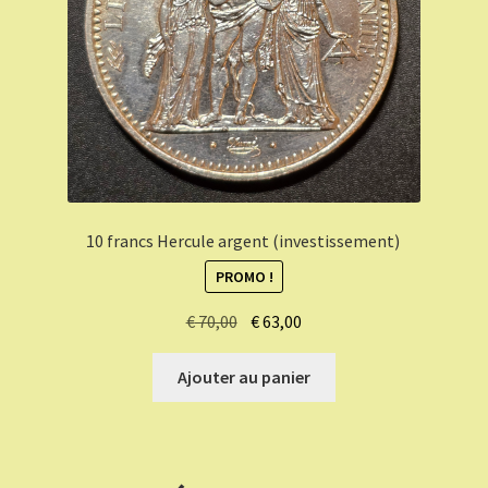
10 francs Hercule argent (investissement)
PROMO !
Le
Le
€
70,00
€
63,00
prix
prix
initial
actuel
Ajouter au panier
était :
est :
€ 70,00.
€ 63,00.