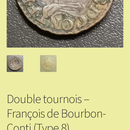
Validation de la commande
Vous Vendez
Articles Or et Argent
Conditions d’utilisation
Mon compte
Panier
Double tournois –
François de Bourbon-
Conti (Type 8)