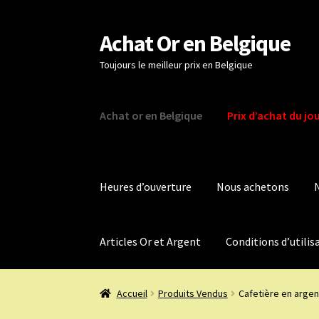
Achat Or en Belgique
Aller
Aller
à
au
Toujours le meilleur prix en Belgique
la
contenu
navigation
Achat or en Belgique
Prix d’achat du jo
Heures d’ouverture
Nous achetons
Articles Or et Argent
Conditions d’utilis
Accueil
Produits Vendus
Cafetière en argen