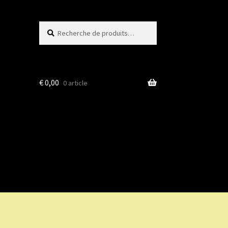
Recherche
Recherche
pour :
€
0,00
0 article