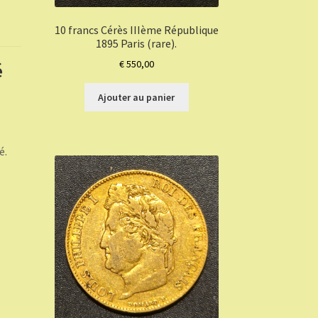
10 francs Cérès IIIème République
1895 Paris (rare).
€
550,00
é
Ajouter au panier
é.