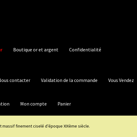
ur
Boutique or et argent
Confidentialité
Nous contacter
Validation de la commande
Vous Vendez
ation
Mon compte
Panier
t massif finement ciselé d’époque XIXème siècle.