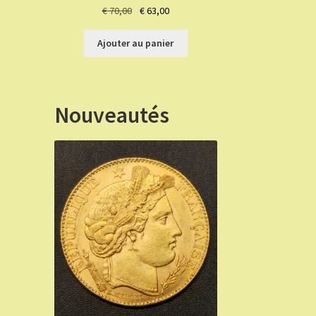
Le
Le
€
70,00
€
63,00
prix
prix
initial
actuel
Ajouter au panier
était :
est :
€ 70,00.
€ 63,00.
Nouveautés