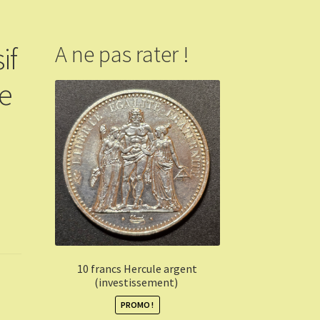
if
A ne pas rater !
ue
10 francs Hercule argent
(investissement)
PROMO !