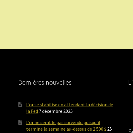
Dernières nouvelles
L
L’or se stabilise en attendant la décision de
la Fed
7 décembre 2025
L’or ne semble pas survendu puisqu’il
termine la semaine au-dessus de 2 500 $
25
S