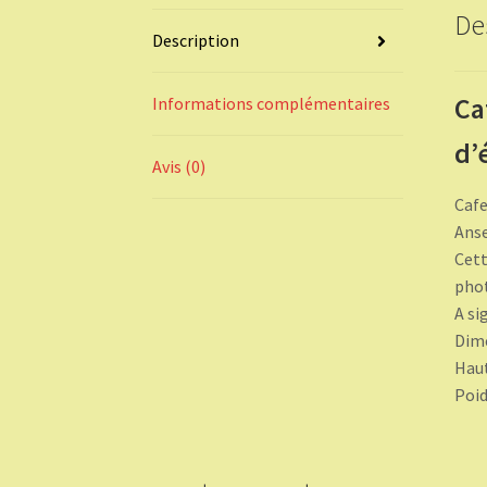
De
Description
Ca
Informations complémentaires
d’
Avis (0)
Cafe
Anse
Cett
phot
A si
Dime
Hau
Poid