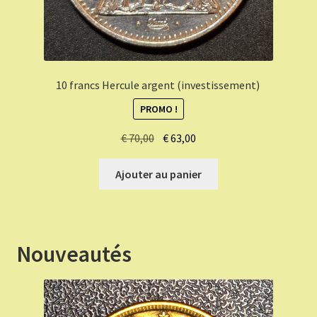
10 francs Hercule argent (investissement)
PROMO !
Le
Le
€
70,00
€
63,00
prix
prix
initial
actuel
Ajouter au panier
était :
est :
€ 70,00.
€ 63,00.
Nouveautés