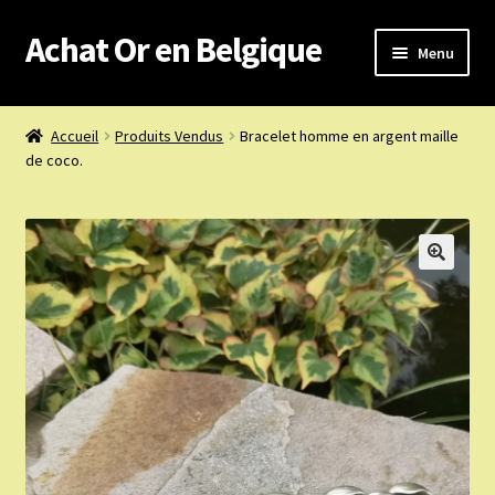
Achat Or en Belgique
Aller
Aller
Menu
à
au
la
contenu
Achat or en Belgique
navigation
Accueil
Produits Vendus
Bracelet homme en argent maille
de coco.
Prix d’achat du jour
Boutique or et argent
Confidentialité
Heures d’ouverture
Nous achetons
Nous contacter