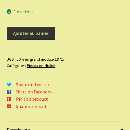
1 en stock
quantité
Ajouter au panier
de
50
lires
grand
UGS :
50 lires grand module 1971.
Catégorie :
Pièces en Nickel
module
1971.
Share on Twitter
Share on Facebook
Pin this product
Share via Email
Description