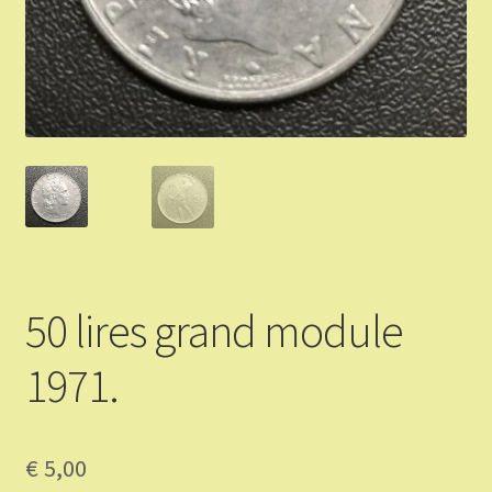
Validation de la commande
Vous Vendez
Articles Or et Argent
Conditions d’utilisation
Mon compte
50 lires grand module
Panier
1971.
€
5,00