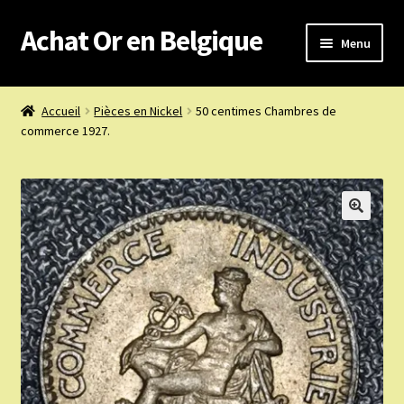
Achat Or en Belgique
Aller
Aller
Menu
à
au
la
contenu
Achat or en Belgique
navigation
Accueil
Pièces en Nickel
50 centimes Chambres de
commerce 1927.
Prix d’achat du jour
Boutique or et argent
Confidentialité
Heures d’ouverture
Nous achetons
Nous contacter