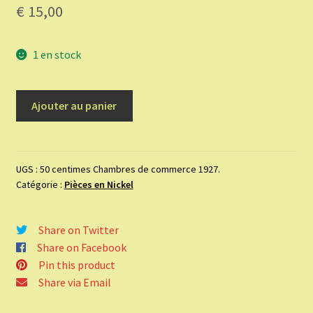
€
15,00
1 en stock
quantité
Ajouter au panier
de
50
centimes
Chambres
UGS :
50 centimes Chambres de commerce 1927.
Catégorie :
Pièces en Nickel
de
commerce
1927.
Share on Twitter
Share on Facebook
Pin this product
Share via Email