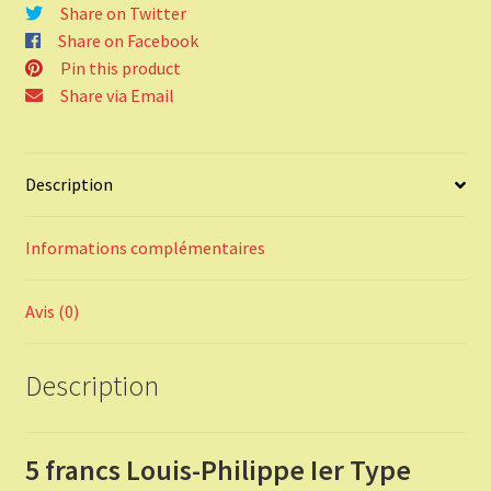
Domard
Share on Twitter
en
Share on Facebook
argent,
Pin this product
3e
Share via Email
retouche,
tranche
en
Description
relief
1844
Informations complémentaires
W.
Avis (0)
Description
5 francs Louis-Philippe Ier Type