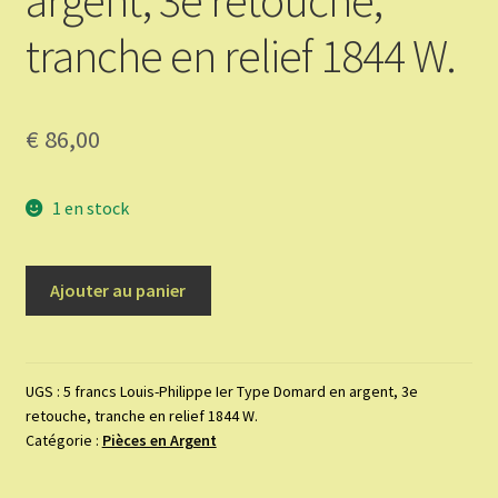
argent, 3e retouche,
tranche en relief 1844 W.
€
86,00
1 en stock
quantité
Ajouter au panier
de
5
francs
Louis-
UGS :
5 francs Louis-Philippe Ier Type Domard en argent, 3e
retouche, tranche en relief 1844 W.
Philippe
Catégorie :
Pièces en Argent
Ier
Type