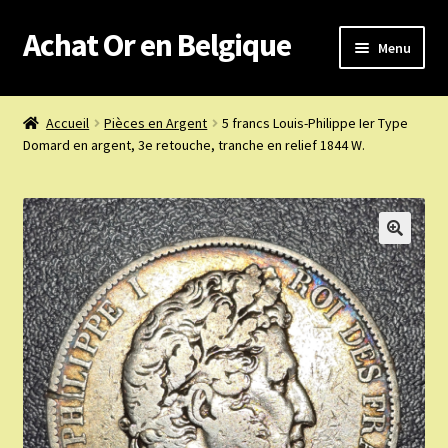
Achat Or en Belgique
Aller
Aller
Menu
à
au
la
contenu
Achat or en Belgique
navigation
Accueil
Pièces en Argent
5 francs Louis-Philippe Ier Type
Domard en argent, 3e retouche, tranche en relief 1844 W.
Prix d’achat du jour
Boutique or et argent
Confidentialité
Heures d’ouverture
Nous achetons
Nous contacter