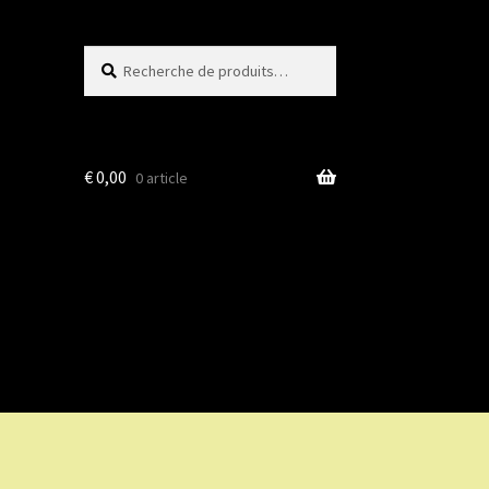
Recherche
Recherche
pour :
€
0,00
0 article