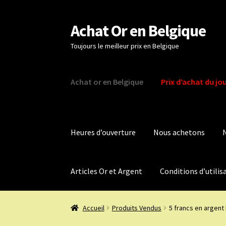
Achat Or en Belgique
Aller
Aller
à
au
Toujours le meilleur prix en Belgique
la
contenu
navigation
Achat or en Belgique
Prix d’achat du jo
Heures d’ouverture
Nous achetons
Articles Or et Argent
Conditions d’utilis
Accueil
Produits Vendus
5 francs en argent R