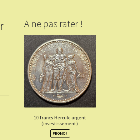
r
A ne pas rater !
10 francs Hercule argent
(investissement)
PROMO !