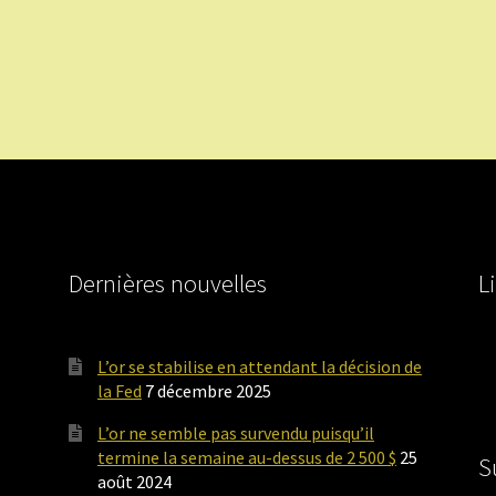
Dernières nouvelles
L
L’or se stabilise en attendant la décision de
la Fed
7 décembre 2025
L’or ne semble pas survendu puisqu’il
termine la semaine au-dessus de 2 500 $
25
S
août 2024