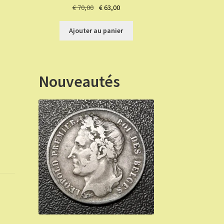
Le
Le
€
70,00
€
63,00
prix
prix
initial
actuel
Ajouter au panier
était :
est :
€ 70,00.
€ 63,00.
Nouveautés