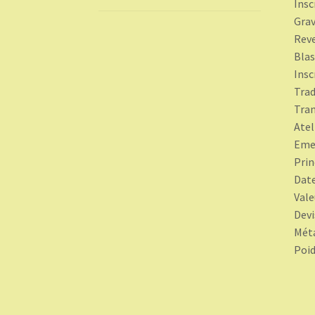
Insc
Grav
Rev
Blas
Insc
Trad
Tran
Atel
Eme
Prin
Date
Vale
Devi
Méta
Poid