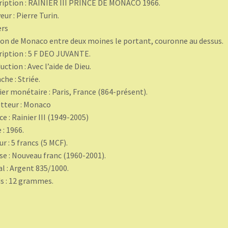
ription : RAINIER III PRINCE DE MONACO 1966.
eur : Pierre Turin.
ers
on de Monaco entre deux moines le portant, couronne au dessus.
ription : 5 F DEO JUVANTE.
uction : Avec l’aide de Dieu.
che : Striée.
ier monétaire : Paris, France (864-présent).
tteur : Monaco
ce : Rainier III (1949-2005)
 : 1966.
ur : 5 francs (5 MCF).
se : Nouveau franc (1960-2001).
l : Argent 835/1000.
s : 12 grammes.