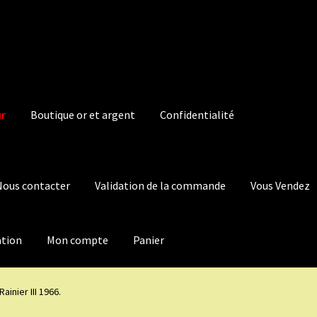
ur
Boutique or et argent
Confidentialité
Nous contacter
Validation de la commande
Vous Vendez
ation
Mon compte
Panier
ainier III 1966.