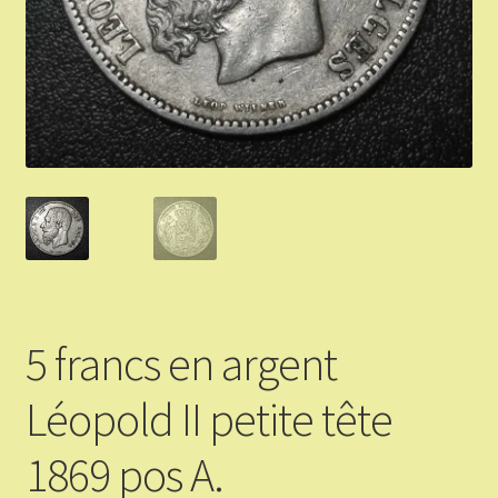
Validation de la commande
Vous Vendez
Articles Or et Argent
Conditions d’utilisation
Mon compte
Panier
5 francs en argent
Léopold II petite tête
1869 pos A.