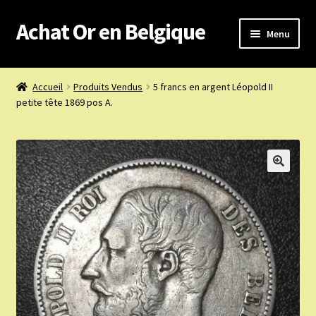
Achat Or en Belgique
Aller
Aller
Menu
à
au
la
contenu
Achat or en Belgique
navigation
Accueil
Produits Vendus
5 francs en argent Léopold II
petite tête 1869 pos A.
Prix d’achat du jour
Boutique or et argent
Confidentialité
Heures d’ouverture
Nous achetons
Nous contacter