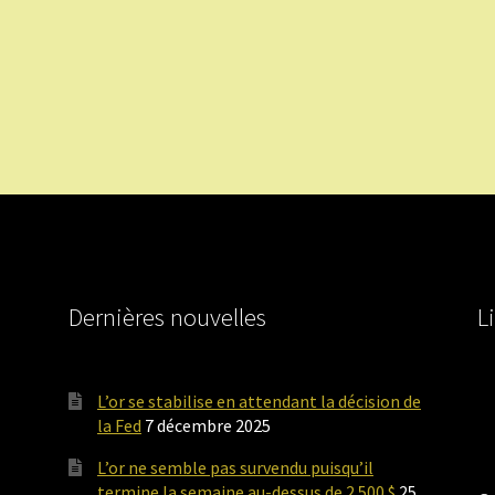
Dernières nouvelles
L
L’or se stabilise en attendant la décision de
la Fed
7 décembre 2025
L’or ne semble pas survendu puisqu’il
termine la semaine au-dessus de 2 500 $
25