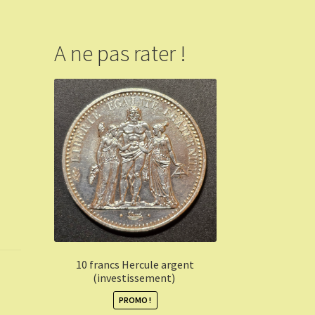
A ne pas rater !
10 francs Hercule argent
(investissement)
PROMO !