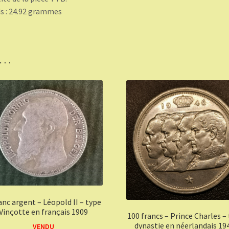
s : 24.92 grammes
i…
anc argent – Léopold II – type
Vinçotte en français 1909
100 francs – Prince Charles –
dynastie en néerlandais 19
VENDU