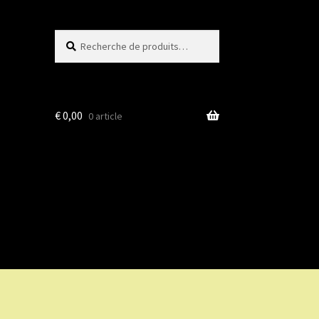
Recherche
Recherche
pour :
€
0,00
0 article