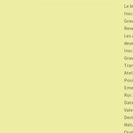
Le b
Insc
Grav
Rev
Les 
deux
Insc
Grav
Tran
Atel
Posi
Emet
Roi 
Date
Vale
Devi
Méta
Qual