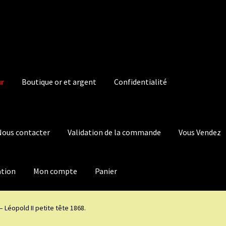
ur
Boutique or et argent
Confidentialité
Nous contacter
Validation de la commande
Vous Vendez
ation
Mon compte
Panier
– Léopold II petite tête 1868.