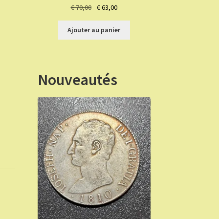
Le
Le
€
70,00
€
63,00
prix
prix
initial
actuel
Ajouter au panier
était :
est :
€ 70,00.
€ 63,00.
Nouveautés