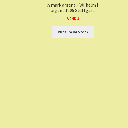
½ mark argent – Wilhelm II
argent 1905 Stuttgart.
VENDU
Rupture de Stock