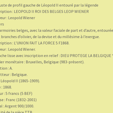
uste de profil gauche de Léopold II entouré par la légende
ription : LEOPOLD II ROI DES BELGES LEOP WIENER
eur : Leopold Wiener
ers
armoiries belges, avec la valeur faciale de part et d’autre, entouré
 branches d’olivier, de la devise et du millésime à l’exergue.
ription : L’UNION FAIT LA FORCE 5 F1868.
eur : Leopold Wiener.
che lisse avec inscription en relief : DIEU PROTEGE LA BELGIQUE 
ier monétaire : Bruxelles, Belgique (983-présent).
tion : A.
teur : Belgique.
: Léopold II (1865-1909).
 : 1868.
ur : 5 francs (5 BEF)
se : Franc (1832-2001)
l : Argent 900/1000.
ité de la pièce TTB.