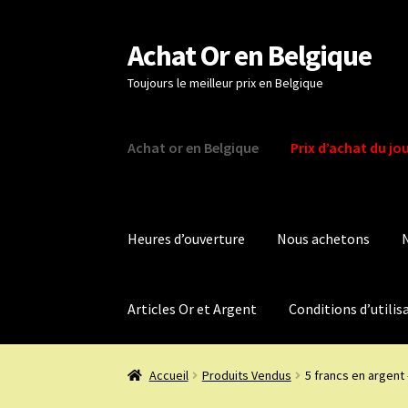
Achat Or en Belgique
Aller
Aller
à
au
Toujours le meilleur prix en Belgique
la
contenu
navigation
Achat or en Belgique
Prix d’achat du jo
Heures d’ouverture
Nous achetons
Articles Or et Argent
Conditions d’utilis
Accueil
Produits Vendus
5 francs en argent 