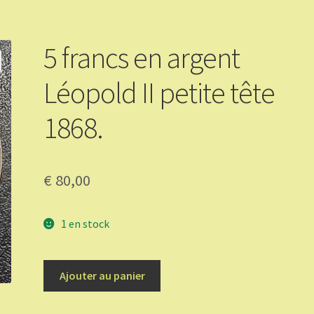
5 francs en argent
Léopold II petite tête
1868.
€
80,00
1 en stock
quantité
Ajouter au panier
de
5