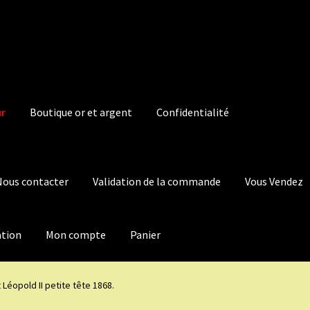
ur
Boutique or et argent
Confidentialité
Nous contacter
Validation de la commande
Vous Vendez
ation
Mon compte
Panier
 Léopold II petite tête 1868.