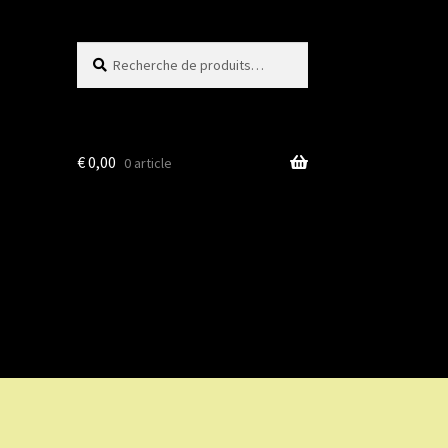
Recherche
Recherche
pour :
€
0,00
0 article