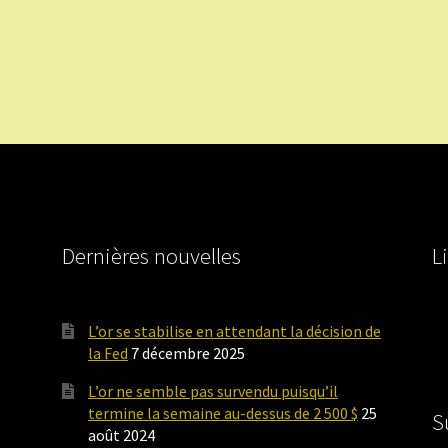
Dernières nouvelles
L
L’or se stabilise en attendant la décision de
la Fed
7 décembre 2025
L’or ne semble pas survendu puisqu’il
termine la semaine au-dessus de 2 500 $
25
S
août 2024