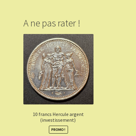
A ne pas rater !
10 francs Hercule argent
(investissement)
PROMO !