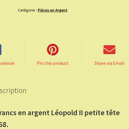
francs
en
Catégorie :
Pièces en Argent
argent
Léopold
II
petite
tête
1868.
acebook
Pin this product
Share via Email
scription
francs en argent Léopold II petite tête
68.