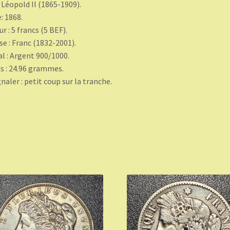
: Léopold II (1865-1909).
: 1868.
ur : 5 francs (5 BEF).
se : Franc (1832-2001).
l : Argent 900/1000.
s : 24.96 grammes.
gnaler : petit coup sur la tranche.