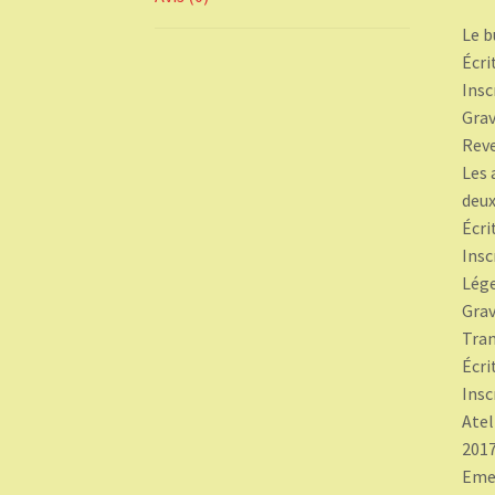
Le b
Écri
Insc
Grav
Rev
Les 
deux
Écri
Insc
Lége
Grav
Tran
Écri
Ins
Atel
2017
Emet