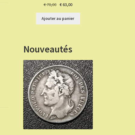
Le
Le
€
70,00
€
63,00
prix
prix
initial
actuel
Ajouter au panier
était :
est :
€ 70,00.
€ 63,00.
Nouveautés