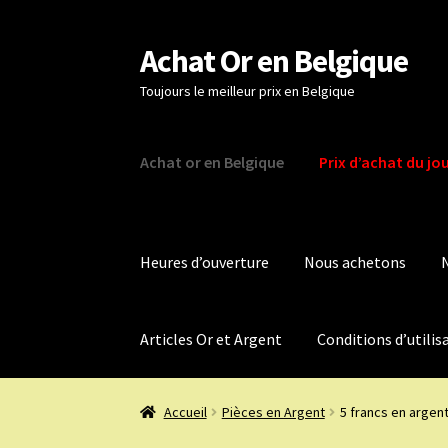
Achat Or en Belgique
Aller
Aller
à
au
Toujours le meilleur prix en Belgique
la
contenu
navigation
Achat or en Belgique
Prix d’achat du jo
Heures d’ouverture
Nous achetons
Articles Or et Argent
Conditions d’utilis
Accueil
Pièces en Argent
5 francs en argent