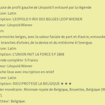
uste de profil gauche de Léopold II entouré par la légende
ture : Latin
ription : LEOPOLD II ROI DES BELGES LEOP WIENER
eur : Léopold Wiener
ers
armoiries belges, avec la valeur faciale de part et d’autre, entouré
 branches d’olivier, de la devise et du millésime à l’exergue.
ture : Latin
ription : L’UNION FAIT LA FORCE 5 F 1868
nde complète : 5 Francs
eur : Léopold Wiener
che lisse avec inscription en relief
ture : Latin
cription : DIEU PROTEGE LA BELGIQUE ★ ★ ★
ier monétaire : Monnaie royale de Belgique, Bruxelles, Belgique (9
).
teur : Belgique.