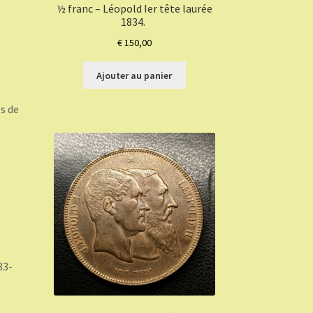
½ franc – Léopold Ier tête laurée
1834.
€
150,00
Ajouter au panier
es de
83-