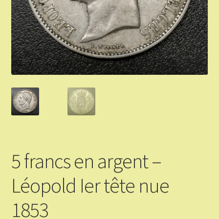
Validation de la commande
Vous Vendez
Articles Or et Argent
Conditions d’utilisation
Mon compte
Panier
5 francs en argent –
Léopold Ier tête nue
1853