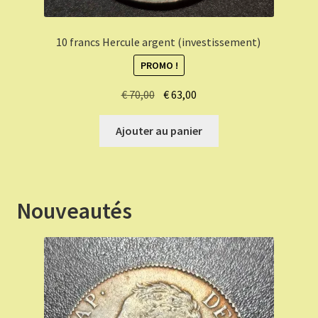
10 francs Hercule argent (investissement)
PROMO !
Le
Le
€
70,00
€
63,00
prix
prix
initial
actuel
Ajouter au panier
était :
est :
€ 70,00.
€ 63,00.
Nouveautés