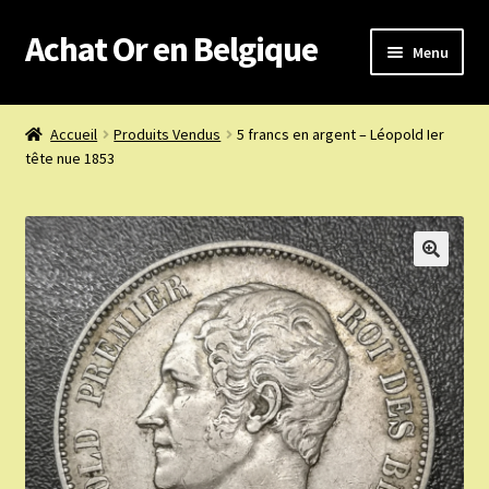
Achat Or en Belgique
Aller
Aller
Menu
à
au
la
contenu
Achat or en Belgique
navigation
Accueil
Produits Vendus
5 francs en argent – Léopold Ier
tête nue 1853
Prix d’achat du jour
Boutique or et argent
Confidentialité
Heures d’ouverture
Nous achetons
Nous contacter