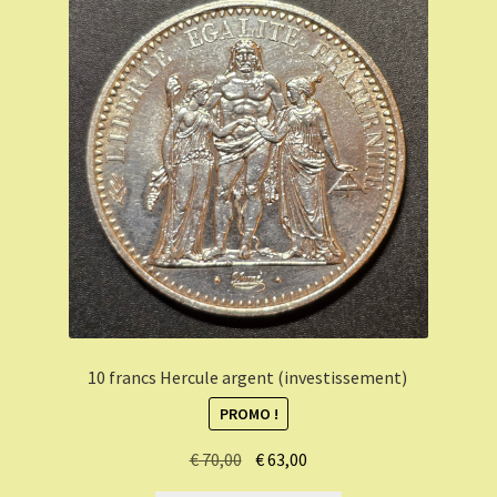
10 francs Hercule argent (investissement)
PROMO !
Le
Le
€
70,00
€
63,00
prix
prix