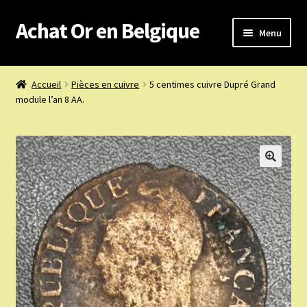
Achat Or en Belgique
Aller
Aller
Menu
à
au
la
contenu
Achat or en Belgique
navigation
Accueil
Pièces en cuivre
5 centimes cuivre Dupré Grand
module l’an 8 AA.
Prix d’achat du jour
Boutique or et argent
Confidentialité
Heures d’ouverture
Nous achetons
Nous contacter