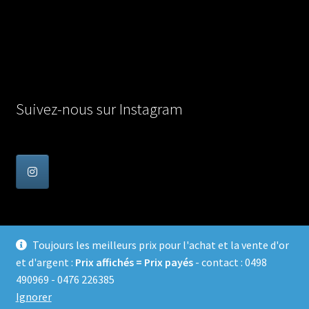
Suivez-nous sur Instagram
Toujours les meilleurs prix pour l'achat et la vente d'or
et d'argent :
Prix affichés = Prix payés
- contact : 0498
© Achat Or en Belgique 2026
490969 - 0476 226385
Confidentialité
Built with WooCommerce
.
Ignorer