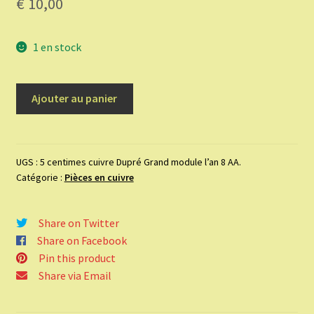
€
10,00
1 en stock
quantité
Ajouter au panier
de
5
centimes
cuivre
UGS :
5 centimes cuivre Dupré Grand module l’an 8 AA.
Catégorie :
Pièces en cuivre
Dupré
Grand
module
Share on Twitter
l’an
Share on Facebook
8
Pin this product
AA.
Share via Email