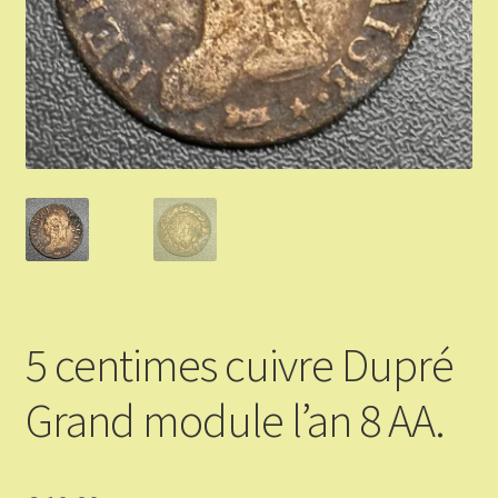
Validation de la commande
Vous Vendez
Articles Or et Argent
Conditions d’utilisation
Mon compte
Panier
5 centimes cuivre Dupré
Grand module l’an 8 AA.