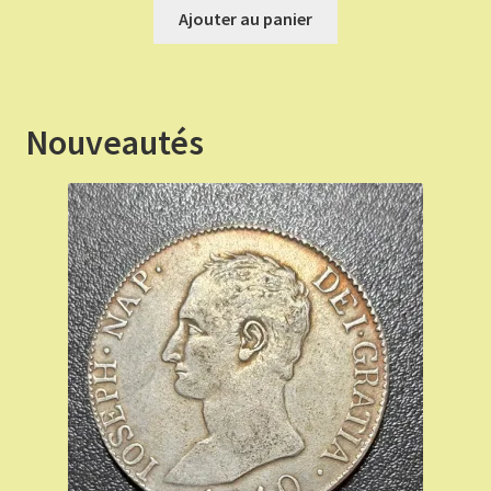
initial
actuel
Ajouter au panier
était :
est :
€ 70,00.
€ 63,00.
Nouveautés