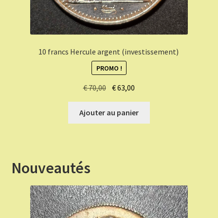
10 francs Hercule argent (investissement)
PROMO !
Le
Le
€
70,00
€
63,00
prix
prix
initial
actuel
Ajouter au panier
était :
est :
€ 70,00.
€ 63,00.
Nouveautés