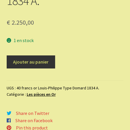
1834 A.
€
2.250,00
1 en stock
quantité
Ajouter au panier
de
40
francs
or
UGS :
40 francs or Louis-Philippe Type Domard 1834 A.
Catégorie :
Les pièces en Or
Louis-
Philippe
Type
Share on Twitter
Domard
Share on Facebook
1834
Pin this product