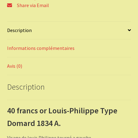
A.
Share via Email
Description
Informations complémentaires
Avis (0)
Description
40 francs or Louis-Philippe Type
Domard 1834 A.
Visage de louis Philippe tourné a gauche