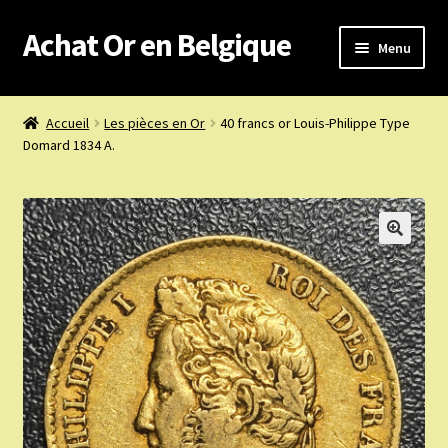
Achat Or en Belgique
Aller
Aller
Menu
à
au
la
contenu
Achat or en Belgique
navigation
Accueil
Les pièces en Or
40 francs or Louis-Philippe Type
Domard 1834 A.
Prix d’achat du jour
Boutique or et argent
Confidentialité
Heures d’ouverture
Nous achetons
Nous contacter