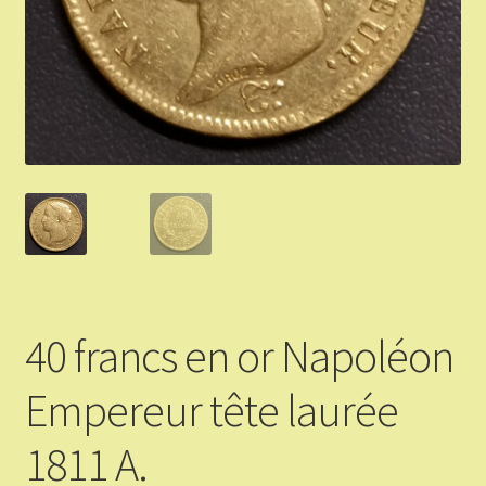
Validation de la commande
Vous Vendez
Articles Or et Argent
Conditions d’utilisation
Mon compte
Panier
40 francs en or Napoléon
Empereur tête laurée
1811 A.