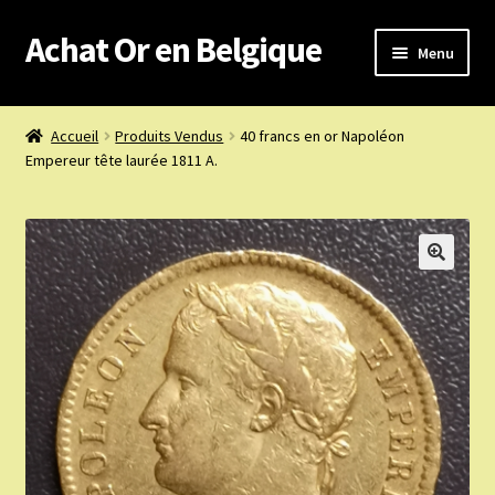
Achat Or en Belgique
Aller
Aller
Menu
à
au
la
contenu
Achat or en Belgique
navigation
Accueil
Produits Vendus
40 francs en or Napoléon
Empereur tête laurée 1811 A.
Prix d’achat du jour
Boutique or et argent
Confidentialité
Heures d’ouverture
Nous achetons
Nous contacter