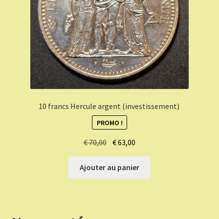
10 francs Hercule argent (investissement)
PROMO !
Le
Le
€
70,00
€
63,00
prix
prix
initial
actuel
Ajouter au panier
était :
est :
€ 70,00.
€ 63,00.