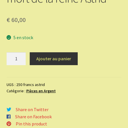
€
60,00
5 en stock
quantité
Ajouter au panier
de
250
francs
-
UGS :
250 francs astrid
Catégorie :
Pièces en Argent
Albert
II
-
Share on Twitter
60ème
Share on Facebook
anniversaire
Pin this product
de