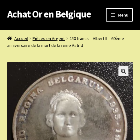
Achat Or en Belgique
Aller
Aller
Menu
à
au
la
contenu
Achat or en Belgique
navigation
Accueil
Pièces en Argent
250 francs – Albert II – 60ème
anniversaire de la mort de la reine Astrid
Prix d’achat du jour
Boutique or et argent
Confidentialité
Heures d’ouverture
Nous achetons
Nous contacter