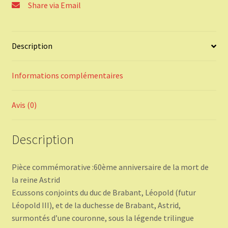
Share via Email
la
mort
de
Description
la
reine
Astrid
Informations complémentaires
Avis (0)
Description
Pièce commémorative :60ème anniversaire de la mort de
la reine Astrid
Ecussons conjoints du duc de Brabant, Léopold (futur
Léopold III), et de la duchesse de Brabant, Astrid,
surmontés d’une couronne, sous la légende trilingue