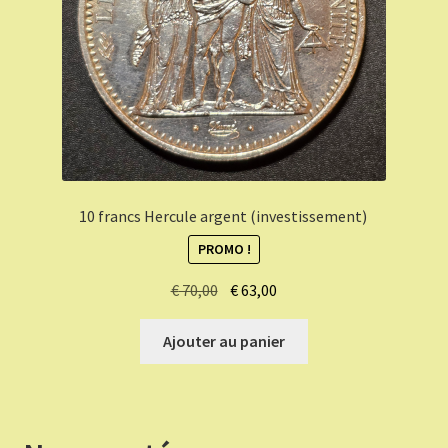
10 francs Hercule argent (investissement)
PROMO !
Le
Le
€
70,00
€
63,00
prix
prix
initial
actuel
Ajouter au panier
était :
est :
€ 70,00.
€ 63,00.