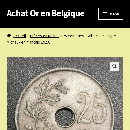
Achat Or en Belgique
Aller
Aller
Menu
à
au
la
contenu
Achat or en Belgique
navigation
Accueil
Pièces en Nickel
25 centimes – Albert Ier – type
Michaux en français 1923.
Prix d’achat du jour
Boutique or et argent
Confidentialité
Heures d’ouverture
Nous achetons
Nous contacter