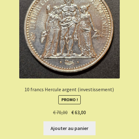
10 francs Hercule argent (investissement)
PROMO !
Le
Le
€
70,00
€
63,00
prix
prix
initial
actuel
Ajouter au panier
était :
est :