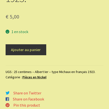
€
5,00
1 en stock
quantité
Ajouter au panier
de
25
centimes
–
UGS :
25 centimes – Albert Ier – type Michaux en français 1923.
Catégorie :
Pièces en Nickel
Albert
Ier
–
Share on Twitter
type
Share on Facebook
Michaux
Pin this product
en