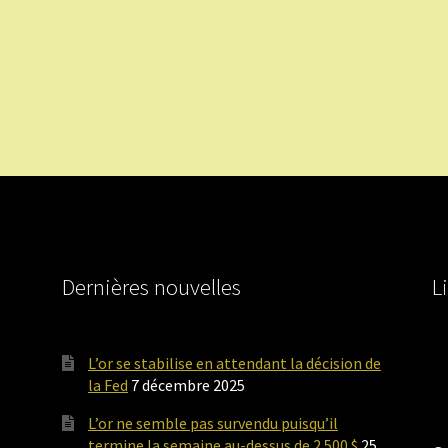
Dernières nouvelles
L
L’or se stabilise en attendant la décision de
la Fed
7 décembre 2025
L’or ne semble pas survendu puisqu’il
termine la semaine au-dessus de 2 500 $
25