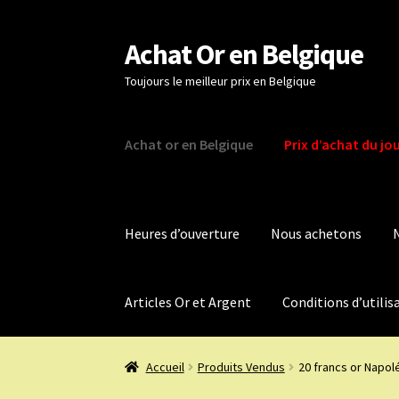
Achat Or en Belgique
Aller
Aller
à
au
Toujours le meilleur prix en Belgique
la
contenu
navigation
Achat or en Belgique
Prix d’achat du jo
Heures d’ouverture
Nous achetons
Articles Or et Argent
Conditions d’utilis
Accueil
Produits Vendus
20 francs or Napolé