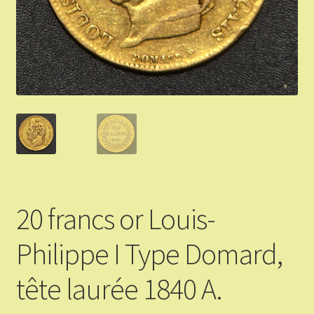
Validation de la commande
Vous Vendez
Articles Or et Argent
Conditions d’utilisation
Mon compte
20 francs or Louis-
Panier
Philippe I Type Domard,
tête laurée 1840 A.