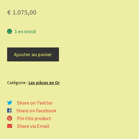
€
1.075,00
1 en stock
quantité
Ajouter au panier
de
20
francs
or
Catégorie :
Les pièces en Or
Louis-
Philippe
Share on Twitter
I
Share on Facebook
Type
Pin this product
Domard,
Share via Email
tête
laurée