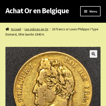
Achat Or en Belgique
Aller
Aller
Menu
à
au
la
contenu
Achat or en Belgique
navigation
Accueil
Les pièces en Or
20 francs or Louis-Philippe I Type
Domard, tête laurée 1840 A.
Prix d’achat du jour
Boutique or et argent
Confidentialité
Heures d’ouverture
Nous achetons
Nous contacter