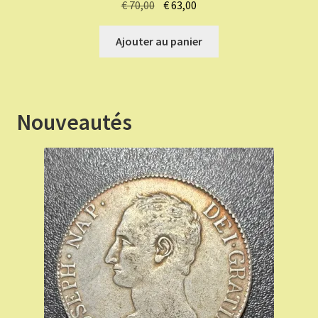
Le
Le
€
70,00
€
63,00
prix
prix
initial
actuel
Ajouter au panier
était :
est :
€ 70,00.
€ 63,00.
Nouveautés