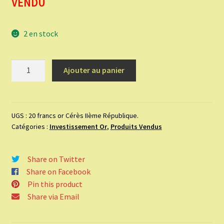
VENDU
2 en stock
quantité
Ajouter au panier
de
20
francs
or
UGS :
20 francs or Cérès IIème République.
Catégories :
Investissement Or
,
Produits Vendus
Cérès
IIème
République.
Share on Twitter
Share on Facebook
Pin this product
Share via Email