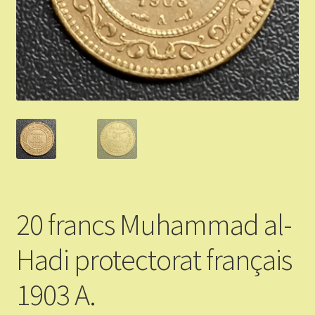
Validation de la commande
Vous Vendez
Articles Or et Argent
Conditions d’utilisation
Mon compte
20 francs Muhammad al-
Panier
Hadi protectorat français
1903 A.