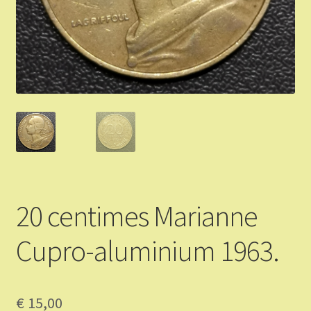
Validation de la commande
Vous Vendez
Articles Or et Argent
Conditions d’utilisation
Mon compte
20 centimes Marianne
Panier
Cupro-aluminium 1963.
€
15,00