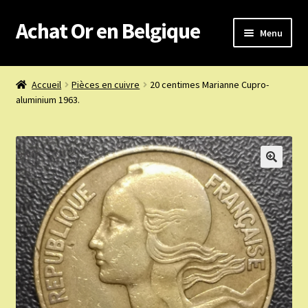
Achat Or en Belgique
Aller
Aller
Menu
à
au
la
contenu
Achat or en Belgique
navigation
Accueil
Pièces en cuivre
20 centimes Marianne Cupro-
aluminium 1963.
Prix d’achat du jour
Boutique or et argent
Confidentialité
Heures d’ouverture
Nous achetons
Nous contacter