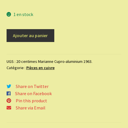
1 en stock
quantité
Ajouter au panier
de
20
centimes
Marianne
UGS :
20 centimes Marianne Cupro-aluminium 1963.
Catégorie :
Pièces en cuivre
Cupro-
aluminium
1963.
Share on Twitter
Share on Facebook
Pin this product
Share via Email