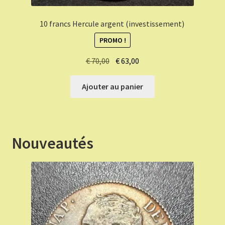
10 francs Hercule argent (investissement)
PROMO !
Le
Le
€
70,00
€
63,00
prix
prix
initial
actuel
Ajouter au panier
était :
est :
€ 70,00.
€ 63,00.
Nouveautés