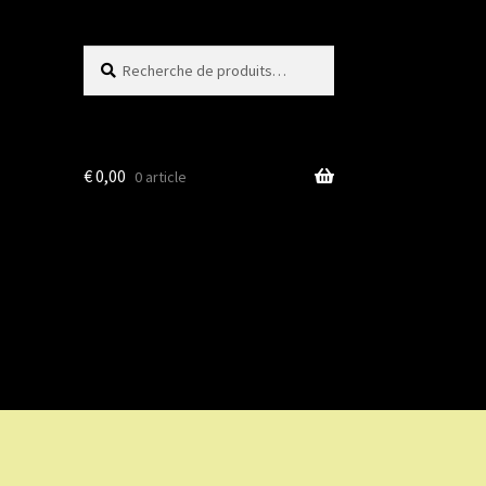
Recherche
Recherche
pour :
€
0,00
0 article