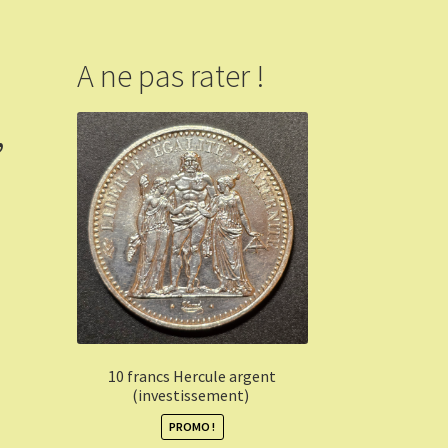
A ne pas rater !
,
10 francs Hercule argent
(investissement)
PROMO !