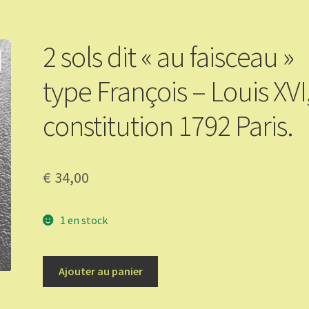
2 sols dit « au faisceau »
type François – Louis XVI
constitution 1792 Paris.
€
34,00
1 en stock
quantité
Ajouter au panier
de
2