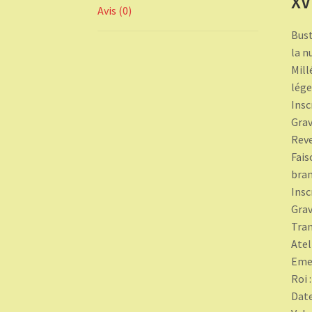
XV
Avis (0)
Bust
la n
Mill
lége
Insc
Grav
Rev
Fais
bran
Insc
Grav
Tran
Atel
Eme
Roi 
Date