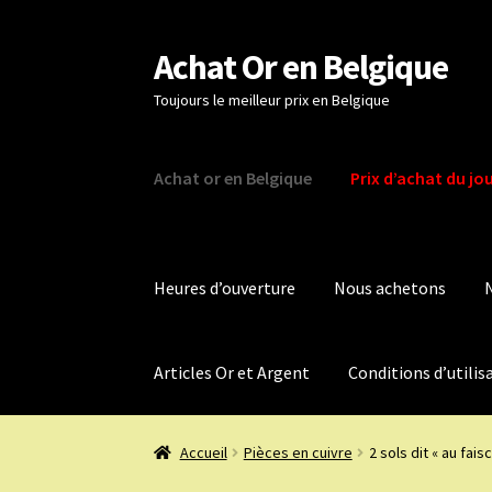
Achat Or en Belgique
Aller
Aller
à
au
Toujours le meilleur prix en Belgique
la
contenu
navigation
Achat or en Belgique
Prix d’achat du jo
Heures d’ouverture
Nous achetons
Articles Or et Argent
Conditions d’utilis
Accueil
Pièces en cuivre
2 sols dit « au fais