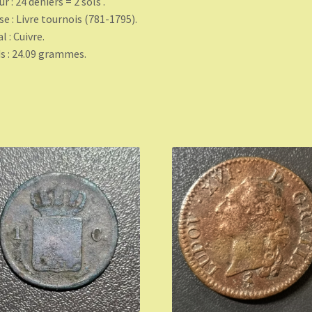
r : 24 deniers = 2 sols .
se : Livre tournois (781-1795).
l : Cuivre.
s : 24.09 grammes.