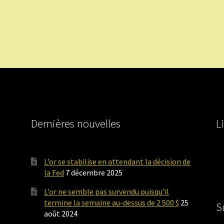
Dernières nouvelles
L
L’or se stabilise en attendant la décision de
la Fed
7 décembre 2025
L’or ne semble pas survendu puisqu’il
termine la semaine au-dessus de 2 500 $
25
S
août 2024