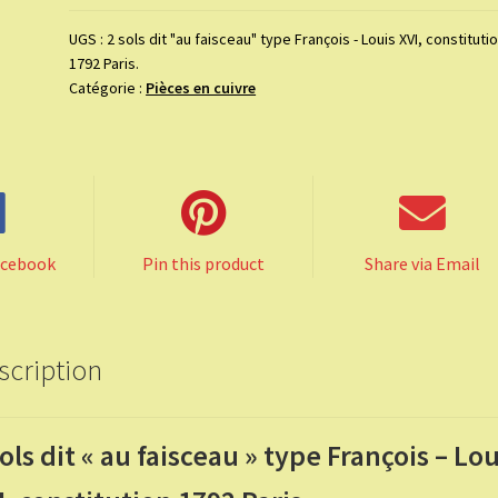
sols
dit
UGS :
2 sols dit "au faisceau" type François - Louis XVI, constituti
1792 Paris.
"au
Catégorie :
Pièces en cuivre
faisceau"
type
François
-
Louis
XVI,
constitution
acebook
Pin this product
Share via Email
1792
Paris.
scription
sols dit « au faisceau » type François – Lou