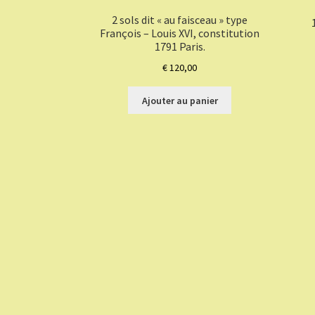
2 sols dit « au faisceau » type
François – Louis XVI, constitution
1791 Paris.
€
120,00
Ajouter au panier