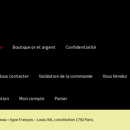
ur
Boutique or et argent
Confidentialité
Nous contacter
Validation de la commande
Vous Vendez
ation
Mon compte
Panier
ceau » type François – Louis XVI, constitution 1792 Paris.