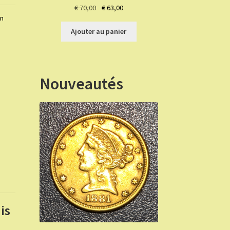
Le
Le
€
70,00
€
63,00
on
prix
prix
initial
actuel
Ajouter au panier
était :
est :
€ 70,00.
€ 63,00.
Nouveautés
is