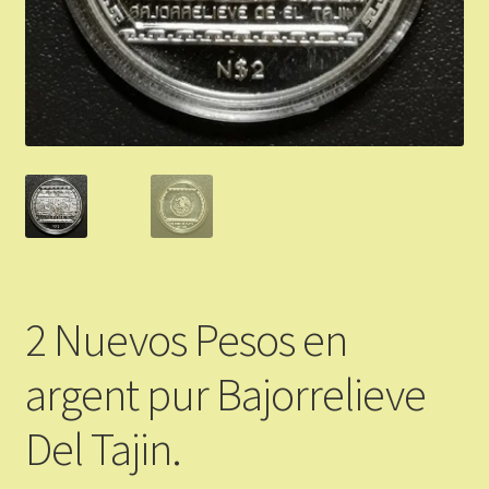
Validation de la commande
Vous Vendez
Articles Or et Argent
Conditions d’utilisation
Mon compte
2 Nuevos Pesos en
Panier
argent pur Bajorrelieve
Del Tajin.