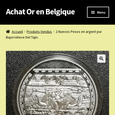
Achat Or en Belgique
Aller
Aller
Menu
à
au
la
contenu
Achat or en Belgique
navigation
Accueil
Produits Vendus
2 Nuevos Pesos en argent pur
Bajorrelieve Del Tajin.
Prix d’achat du jour
Boutique or et argent
Confidentialité
Heures d’ouverture
Nous achetons
Nous contacter