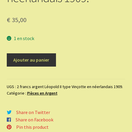
€
35,00
1 en stock
quantité
Ajouter au panier
de
2
francs
argent
UGS :
2 francs argent Léopold II type Vinçotte en néerlandais 1909.
Catégorie :
Pièces en Argent
Léopold
II
type
Share on Twitter
Vinçotte
Share on Facebook
en
Pin this product
néerlandais