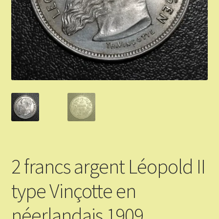
Validation de la commande
Vous Vendez
Articles Or et Argent
Conditions d’utilisation
Mon compte
Panier
2 francs argent Léopold II
type Vinçotte en
néerlandais 1909.