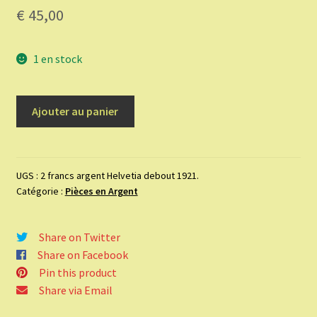
€
45,00
1 en stock
quantité
Ajouter au panier
de
2
francs
argent
UGS :
2 francs argent Helvetia debout 1921.
Catégorie :
Pièces en Argent
Helvetia
debout
1921.
Share on Twitter
Share on Facebook
Pin this product
Share via Email