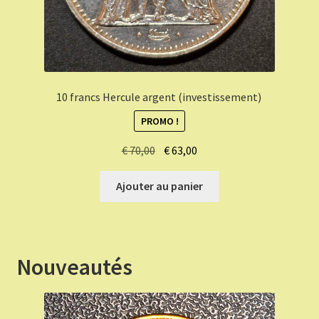
10 francs Hercule argent (investissement)
PROMO !
Le
Le
€
70,00
€
63,00
prix
prix
initial
actuel
Ajouter au panier
était :
est :
€ 70,00.
€ 63,00.
Nouveautés