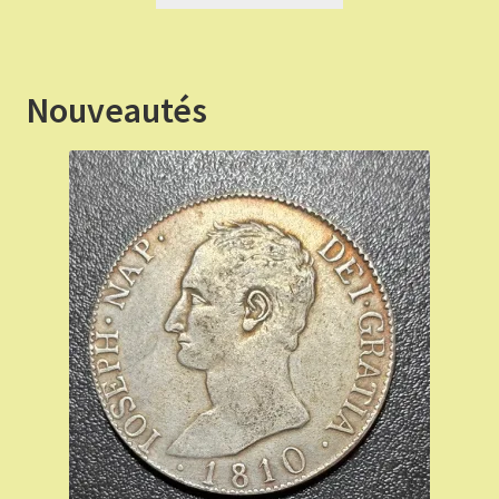
était :
est :
€ 70,00.
€ 63,00.
Nouveautés