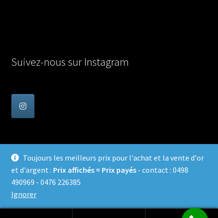
Suivez-nous sur Instagram
Toujours les meilleurs prix pour l'achat et la vente d'or
et d'argent :
Prix affichés = Prix payés
- contact : 0498
© Achat Or en Belgique 2026
490969 - 0476 226385
Confidentialité
Built with WooCommerce
.
Ignorer