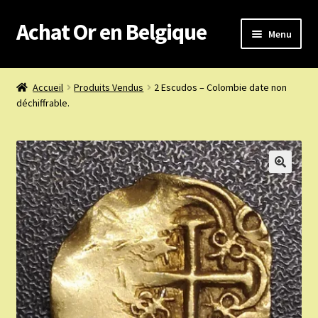
Achat Or en Belgique
Aller
Aller
Menu
à
au
la
contenu
Achat or en Belgique
navigation
Accueil
Produits Vendus
2 Escudos – Colombie date non
déchiffrable.
Prix d’achat du jour
Boutique or et argent
Confidentialité
Heures d’ouverture
Nous achetons
Nous contacter