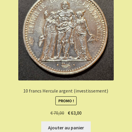
10 francs Hercule argent (investissement)
PROMO !
Le
Le
€
70,00
€
63,00
prix
prix
initial
actuel
Ajouter au panier