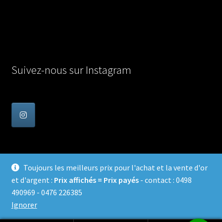
Suivez-nous sur Instagram
Toujours les meilleurs prix pour l'achat et la vente d'or
et d'argent :
Prix affichés = Prix payés
- contact : 0498
© Achat Or en Belgique 2026
490969 - 0476 226385
Confidentialité
Built with WooCommerce
.
Ignorer