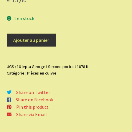
€
15,00
1 en stock
quantité
Ajouter au panier
de
10
lepta
George
UGS :
10 lepta George I Second portrait 1878 K.
Catégorie :
Pièces en cuivre
I
Second
portrait
Share on Twitter
1878
Share on Facebook
K.
Pin this product
Share via Email