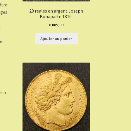
âtre
20 reales en argent Joseph
ages
Bonaparte 1810.
€
885,00
t
Ajouter au panier
e.
rier