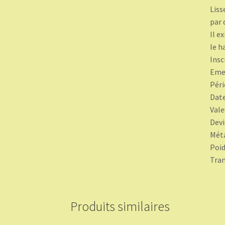
Liss
par 
Il e
le h
Insc
Emet
Péri
Date
Vale
Devi
Méta
Poid
Tran
Produits similaires