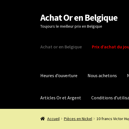
Achat Or en Belgique
Aller
Aller
à
au
Toujours le meilleur prix en Belgique
la
contenu
navigation
Achat or en Belgique
Prix d’achat du jo
Heures d’ouverture
Nous achetons
Articles Or et Argent
Conditions d’utilis
Accueil
Pièces en Nickel
10 francs Victor H