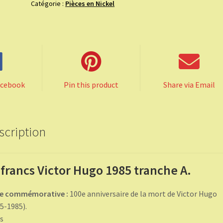
Catégorie :
Pièces en Nickel
Hugo
1985
tranche
A.
acebook
Pin this product
Share via Email
scription
 francs Victor Hugo 1985 tranche A.
ce commémorative :
100e anniversaire de la mort de Victor Hugo
5-1985).
s