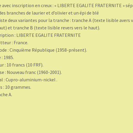
e avec inscription en creux : « LIBERTE EGALITE FRATERNITE » sép
des branches de laurier et d’olivier et un épi de blé
xiste deux variantes pour la tranche : tranche A (texte lisible avers 
aut) et tranche B (texte lisible revers vers le haut).
ription : LIBERTE EGALITE FRATERNITE
teur : France.
ode : Cinquième République (1958-présent).
 : 1985.
ur : 10 francs (10 FRF).
se : Nouveau franc (1960-2001).
l : Cupro-aluminium-nickel .
s : 10 grammes.
che A.