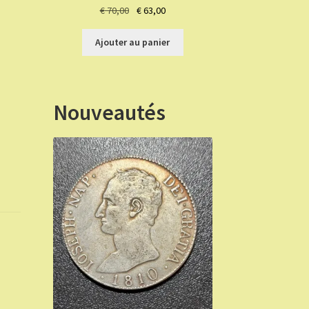
Le
Le
€
70,00
€
63,00
prix
prix
initial
actuel
Ajouter au panier
était :
est :
€ 70,00.
€ 63,00.
Nouveautés