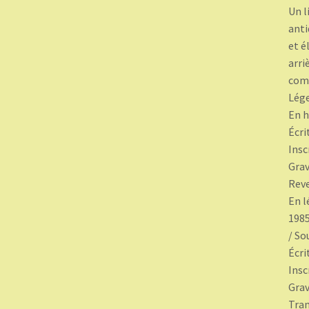
Un l
anti
et é
arri
comp
Lége
En h
Écri
Insc
Grav
Rev
En l
1985
/ So
Écri
Insc
Grav
Tra