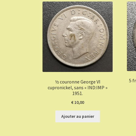
5 f
½ couronne George VI
cupronickel, sans « IND:IMP »
1951.
€
10,00
Ajouter au panier