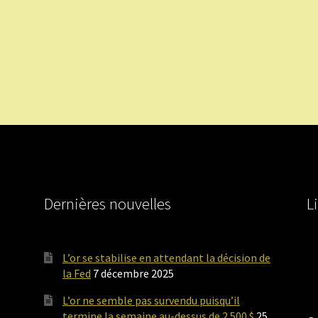
Dernières nouvelles
L
L’or se stabilise en attendant la décision de
la Fed
7 décembre 2025
L’or ne semble pas survendu puisqu’il
termine la semaine au-dessus de 2 500 $
25