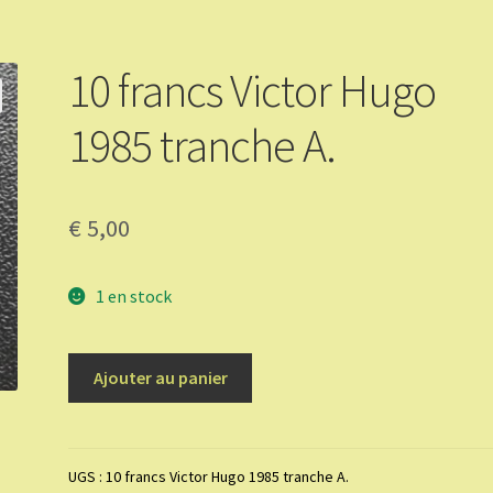
10 francs Victor Hugo
1985 tranche A.
€
5,00
1 en stock
quantité
Ajouter au panier
de
10
francs
Victor
UGS :
10 francs Victor Hugo 1985 tranche A.