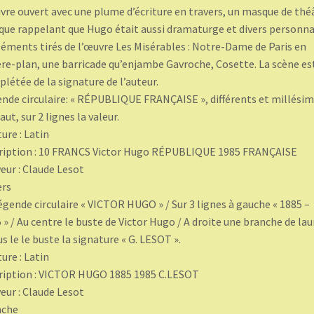
ivre ouvert avec une plume d’écriture en travers, un masque de thé
que rappelant que Hugo était aussi dramaturge et divers personn
léments tirés de l’œuvre Les Misérables : Notre-Dame de Paris en
ère-plan, une barricade qu’enjambe Gavroche, Cosette. La scène es
létée de la signature de l’auteur.
nde circulaire: « RÉPUBLIQUE FRANÇAISE », différents et millésim
aut, sur 2 lignes la valeur.
ture : Latin
ription : 10 FRANCS Victor Hugo RÉPUBLIQUE 1985 FRANÇAISE
eur : Claude Lesot
ers
égende circulaire « VICTOR HUGO » / Sur 3 lignes à gauche « 1885 –
 » / Au centre le buste de Victor Hugo / A droite une branche de lau
us le le buste la signature « G. LESOT ».
ture : Latin
ription : VICTOR HUGO 1885 1985 C.LESOT
eur : Claude Lesot
nche