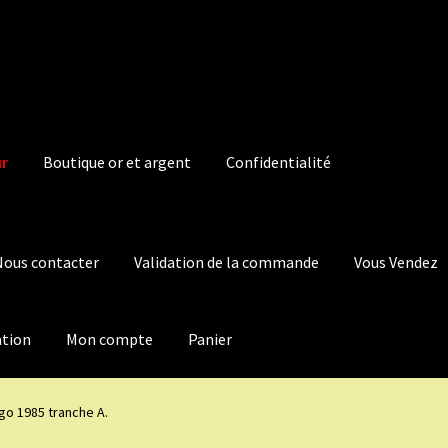
ur
Boutique or et argent
Confidentialité
Nous contacter
Validation de la commande
Vous Vendez
ation
Mon compte
Panier
ugo 1985 tranche A.