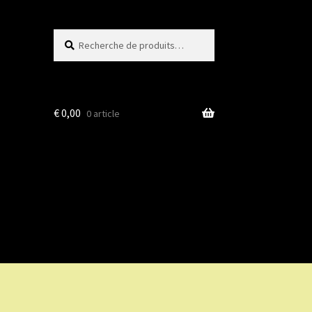
Recherche
Recherche
pour :
€
0,00
0 article