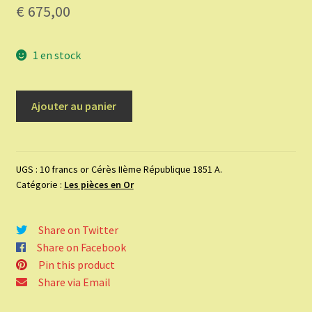
€
675,00
1 en stock
quantité
Ajouter au panier
de
10
francs
or
UGS :
10 francs or Cérès IIème République 1851 A.
Catégorie :
Les pièces en Or
Cérès
IIème
République
Share on Twitter
1851
Share on Facebook
A.
Pin this product
Share via Email