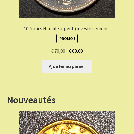
10 francs Hercule argent (investissement)
PROMO !
Le
Le
€
70,00
€
63,00
prix
prix
initial
actuel
Ajouter au panier
était :
est :
€ 70,00.
€ 63,00.
Nouveautés