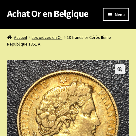
Achat Or en Belgique
Aller
Aller
Menu
à
au
la
contenu
Achat or en Belgique
navigation
Accueil
Les pièces en Or
10 francs or Cérès IIème
République 1851 A.
Prix d’achat du jour
Boutique or et argent
Confidentialité
Heures d’ouverture
Nous achetons
Nous contacter