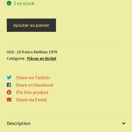
1 en stock
quantité
Ajouter au panier
de
10
francs
Mathieu
UGS :
10 francs Mathieu 1979.
Catégorie :
Pièces en Nickel
1979.
Share on Twitter
Share on Facebook
Pin this product
Share via Email
Description