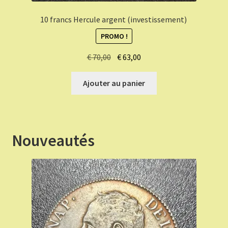
10 francs Hercule argent (investissement)
PROMO !
Le
Le
€
70,00
€
63,00
prix
prix
initial
actuel
Ajouter au panier
était :
est :
€ 70,00.
€ 63,00.
Nouveautés